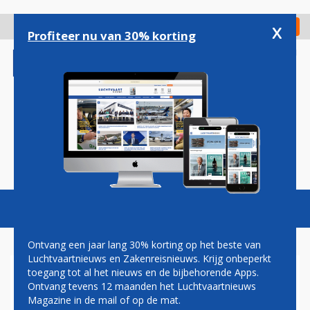
Overslaan
en
x
Digitaal Magazine
Registreer
Check in
naar
Profiteer nu van 30% korting
de
inhoud
gaan
Magazine
Podcasts
Vacatures
Toggl
naviga
Ontvang een jaar lang 30% korting op het beste van
Luchtvaartnieuws en Zakenreisnieuws. Krijg onbeperkt
toegang tot al het nieuws en de bijbehorende Apps.
RYANAIR ZIET TICKETPRIJZEN
Ontvang tevens 12 maanden het Luchtvaartnieuws
DALEN DOOR ONRUST IN DE
Magazine in de mail of op de mat.