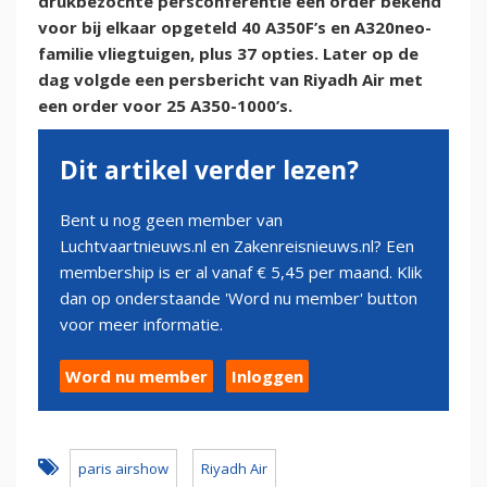
drukbezochte persconferentie een order bekend
voor bij elkaar opgeteld 40 A350F’s en A320neo-
familie vliegtuigen, plus 37 opties. Later op de
dag volgde een persbericht van Riyadh Air met
een order voor 25 A350-1000’s.
Dit artikel verder lezen?
Bent u nog geen member van
Luchtvaartnieuws.nl en Zakenreisnieuws.nl? Een
membership is er al vanaf € 5,45 per maand. Klik
dan op onderstaande 'Word nu member' button
voor meer informatie.
Word nu member
Inloggen
paris airshow
Riyadh Air