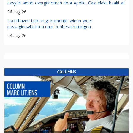
easyJet wordt overgenomen door Apollo, Castlelake haakt af
06 aug 26
Luchthaven Luik krijgt komende winter weer
passagiersvluchten naar zonbestemmingen
04 aug 26
COLUMNS