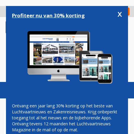
Overslaan
en
x
Digitaal Magazine
Registreer
Check in
naar
Profiteer nu van 30% korting
de
inhoud
gaan
Magazine
Podcasts
Vacatures
Toggl
naviga
Ontvang een jaar lang 30% korting op het beste van
Luchtvaartnieuws en Zakenreisnieuws. Krijg onbeperkt
toegang tot al het nieuws en de bijbehorende Apps.
SAOEDISCHE ORDERS
Ontvang tevens 12 maanden het Luchtvaartnieuws
DOMINEREN EERSTE DAG
Magazine in de mail of op de mat.