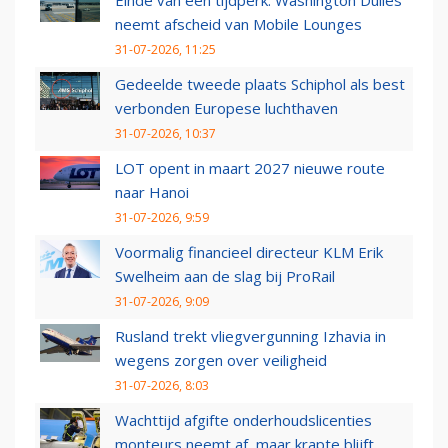
Einde van een tijdperk: Washington Dulles
neemt afscheid van Mobile Lounges
31-07-2026, 11:25
Gedeelde tweede plaats Schiphol als best
verbonden Europese luchthaven
31-07-2026, 10:37
LOT opent in maart 2027 nieuwe route
naar Hanoi
31-07-2026, 9:59
Voormalig financieel directeur KLM Erik
Swelheim aan de slag bij ProRail
31-07-2026, 9:09
Rusland trekt vliegvergunning Izhavia in
wegens zorgen over veiligheid
31-07-2026, 8:03
Wachttijd afgifte onderhoudslicenties
monteurs neemt af, maar krapte blijft