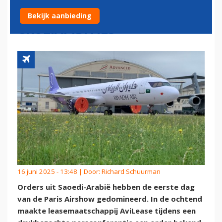
PARIJS EN BEVESTIGEN
Bekijk aanbieding
GROEIAMBITIES
16 juni 2025 - 13:48 | Door:
Richard Schuurman
Orders uit Saoedi-Arabië hebben de eerste dag
van de Paris Airshow gedomineerd. In de ochtend
maakte leasemaatschappij AviLease tijdens een