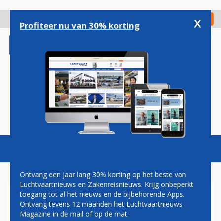
Overslaan
en
x
Digitaal Magazine
Registreer
Check in
naar
Profiteer nu van 30% korting
de
inhoud
gaan
Magazine
Podcasts
Vacatures
Toggl
naviga
Ontvang een jaar lang 30% korting op het beste van
Luchtvaartnieuws en Zakenreisnieuws. Krijg onbeperkt
toegang tot al het nieuws en de bijbehorende Apps.
SINGAPORE AIRLINES FLIRT
Ontvang tevens 12 maanden het Luchtvaartnieuws
MET AIRBUS EN BOEING OVER
Magazine in de mail of op de mat.