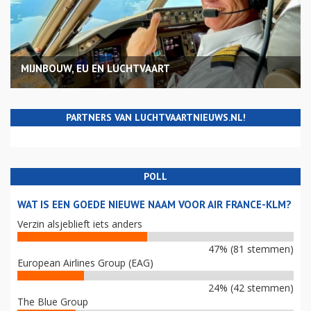
MIJNBOUW, EU EN LUCHTVAART
PARTNERS VAN LUCHTVAARTNIEUWS.NL!
POLL
WAT IS EEN GOEDE NIEUWE NAAM VOOR AIR FRANCE-KLM?
Verzin alsjeblieft iets anders
47% (81 stemmen)
European Airlines Group (EAG)
24% (42 stemmen)
The Blue Group