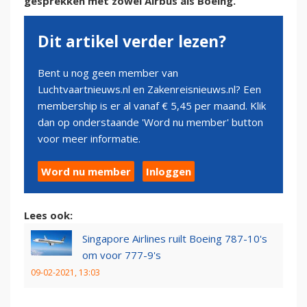
gesprekken met zowel Airbus als Boeing.
Dit artikel verder lezen?
Bent u nog geen member van
Luchtvaartnieuws.nl en Zakenreisnieuws.nl? Een
membership is er al vanaf € 5,45 per maand. Klik
dan op onderstaande 'Word nu member' button
voor meer informatie.
Word nu member
Inloggen
Lees ook:
Singapore Airlines ruilt Boeing 787-10's
om voor 777-9's
09-02-2021, 13:03