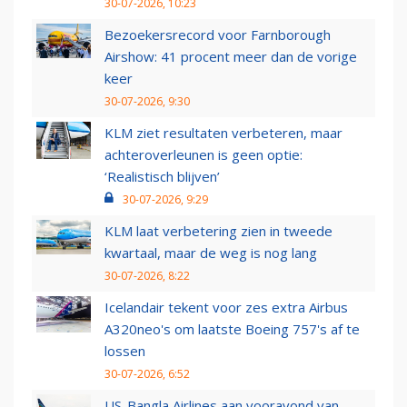
30-07-2026, 10:23
Bezoekersrecord voor Farnborough
Airshow: 41 procent meer dan de vorige
keer
30-07-2026, 9:30
KLM ziet resultaten verbeteren, maar
achteroverleunen is geen optie:
‘Realistisch blijven’
30-07-2026, 9:29
KLM laat verbetering zien in tweede
kwartaal, maar de weg is nog lang
30-07-2026, 8:22
Icelandair tekent voor zes extra Airbus
A320neo's om laatste Boeing 757's af te
lossen
30-07-2026, 6:52
US-Bangla Airlines aan vooravond van