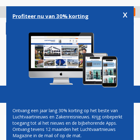
Overslaan
en
x
Digitaal Magazine
Registreer
Check in
naar
Profiteer nu van 30% korting
de
inhoud
gaan
Magazine
Podcasts
Vacatures
Toggl
naviga
Ontvang een jaar lang 30% korting op het beste van
Luchtvaartnieuws en Zakenreisnieuws. Krijg onbeperkt
toegang tot al het nieuws en de bijbehorende Apps.
SINGAPORE AIRLINES IN ZEE
Ontvang tevens 12 maanden het Luchtvaartnieuws
MET STARLINK VOOR
Magazine in de mail of op de mat.