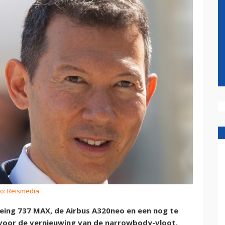
to: Reismedia
oeing 737 MAX, de Airbus A320neo en een nog te
 voor de vernieuwing van de narrowbody-vloot.