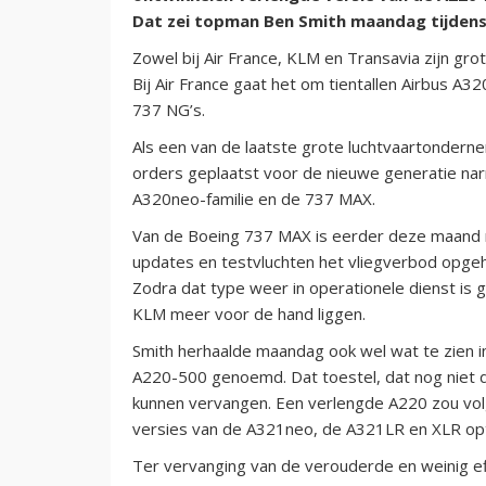
Dat zei topman Ben Smith maandag tijdens
Zowel bij Air France, KLM en Transavia zijn grot
Bij Air France gaat het om tientallen Airbus A
737 NG’s.
Als een van de laatste grote luchtvaartondern
orders geplaatst voor de nieuwe generatie nar
A320neo-familie en de 737 MAX.
Van de Boeing 737 MAX is eerder deze maand 
updates en testvluchten het vliegverbod opgehe
Zodra dat type weer in operationele dienst is
KLM meer voor de hand liggen.
Smith herhaalde maandag ook wel wat te zien i
A220-500 genoemd. Dat toestel, dat nog niet do
kunnen vervangen. Een verlengde A220 zou volge
versies van de A321neo, de A321LR en XLR opt
Ter vervanging van de verouderde en weinig eff