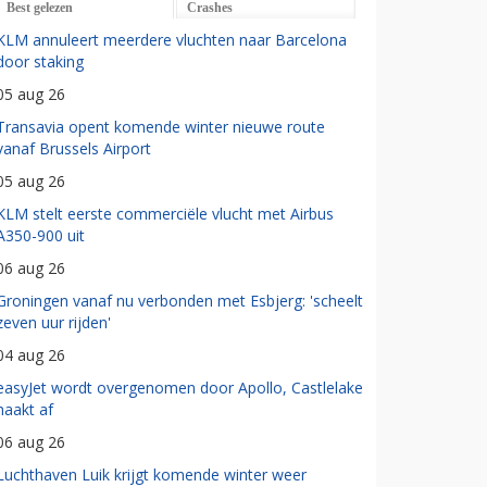
Best gelezen
Crashes
KLM annuleert meerdere vluchten naar Barcelona
door staking
05 aug 26
Transavia opent komende winter nieuwe route
vanaf Brussels Airport
05 aug 26
KLM stelt eerste commerciële vlucht met Airbus
A350-900 uit
06 aug 26
Groningen vanaf nu verbonden met Esbjerg: 'scheelt
zeven uur rijden'
04 aug 26
easyJet wordt overgenomen door Apollo, Castlelake
haakt af
06 aug 26
Luchthaven Luik krijgt komende winter weer