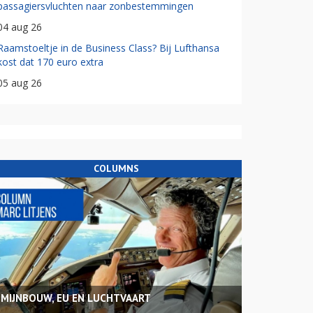
passagiersvluchten naar zonbestemmingen
04 aug 26
Raamstoeltje in de Business Class? Bij Lufthansa
kost dat 170 euro extra
05 aug 26
COLUMNS
MIJNBOUW, EU EN LUCHTVAART