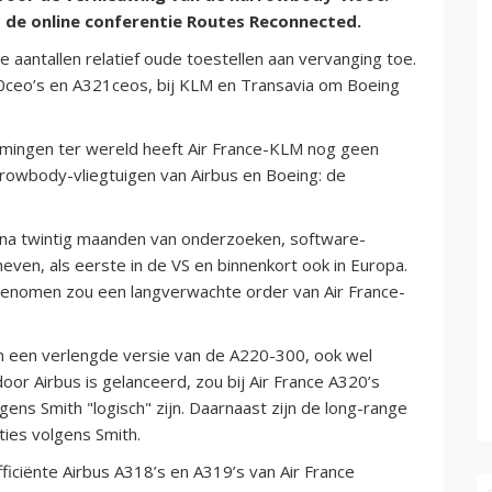
 de online conferentie Routes Reconnected.
e aantallen relatief oude toestellen aan vervanging toe.
320ceo’s en A321ceos, bij KLM en Transavia om Boeing
emingen ter wereld heeft Air France-KLM nog geen
rowbody-vliegtuigen van Airbus en Boeing: de
na twintig maanden van onderzoeken, software-
ven, als eerste in de VS en binnenkort ook in Europa.
 genomen zou een langverwachte order van Air France-
n een verlengde versie van de A220-300, ook wel
or Airbus is gelanceerd, zou bij Air France A320’s
ns Smith "logisch" zijn. Daarnaast zijn de long-range
ies volgens Smith.
iciënte Airbus A318’s en A319’s van Air France