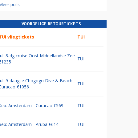
Meer polls
VOORDELIGE RETOURTICKETS
TUI vliegtickets
TUI
Jul: 8-dg cruise Oost Middellandse Zee
TUI
€1235
Jul: 9-daagse Chogogo Dive & Beach
TUI
Curacao €1056
Sep: Amsterdam - Curacao €569
TUI
Sep: Amsterdam - Aruba €614
TUI