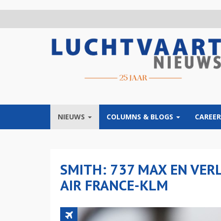
Overslaan
en
naar
de
inhoud
gaan
NIEUWS
COLUMNS & BLOGS
CAREER
SMITH: 737 MAX EN VER
AIR FRANCE-KLM