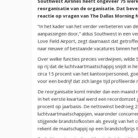
Southwest Airlines heeft ongeveer 75 wer
reorganisatie van de organisatie. Dat beve
reactie op vragen van The Dallas Morning 
“In het kader van het verder verbeteren van de
aanpassingen door,” aldus Southwest in een verk
Love Field Airport, zegt daarnaast dat getroff
naar nieuwe of bestaande vacatures binnen het 
Over welke functies precies verdwijnen, wilde 
op rij dat de luchtvaartmaatschappij snijdt in
circa 15 procent van het kantoorpersoneel, go
voor een bedrijf dat zich lange tijd profileer
De reorganisatie komt minder dan een maand n
In het eerste kwartaal werd een recordomzet ge
procent op jaarbasis. De nettowinst bedroeg 2
luchtvaartmaatschappijen, waaronder concurre
stijgende brandstofkosten als gevolg van het c
rekent de maatschappij op een brandstofprijs t