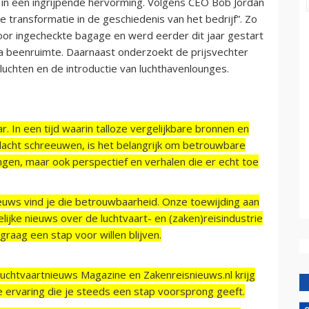
 in een ingrijpende hervorming. Volgens CEO Bob Jordan
transformatie in de geschiedenis van het bedrijf”. Zo
or ingecheckte bagage en werd eerder dit jaar gestart
a beenruimte. Daarnaast onderzoekt de prijsvechter
vluchten en de introductie van luchthavenlounges.
r. In een tijd waarin talloze vergelijkbare bronnen en
acht schreeuwen, is het belangrijk om betrouwbare
ngen, maar ook perspectief en verhalen die er echt toe
ieuws vind je die betrouwbaarheid. Onze toewijding aan
ijke nieuws over de luchtvaart- en (zaken)reisindustrie
raag een stap voor willen blijven.
Luchtvaartnieuws Magazine en Zakenreisnieuws.nl krijg
e ervaring die je steeds een stap voorsprong geeft.