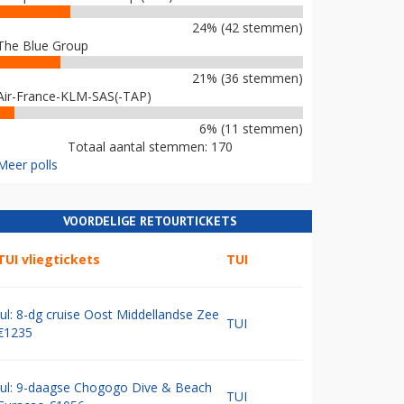
24% (42 stemmen)
The Blue Group
21% (36 stemmen)
Air-France-KLM-SAS(-TAP)
6% (11 stemmen)
Totaal aantal stemmen: 170
Meer polls
VOORDELIGE RETOURTICKETS
TUI vliegtickets
TUI
Jul: 8-dg cruise Oost Middellandse Zee
TUI
€1235
Jul: 9-daagse Chogogo Dive & Beach
TUI