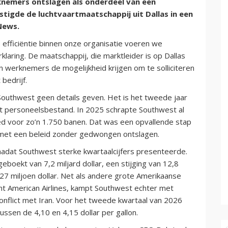
knemers ontslagen als onderdeel van een
stigde de luchtvaartmaatschappij uit Dallas in een
News.
 efficiëntie binnen onze organisatie voeren we
laring. De maatschappij, die marktleider is op Dallas
en werknemers de mogelijkheid krijgen om te solliciteren
bedrijf.
Southwest geen details geven. Het is het tweede jaar
 het personeelsbestand. In 2025 schrapte Southwest al
ed voor zo’n 1.750 banen. Dat was een opvallende stap
de met een beleid zonder gedwongen ontslagen.
adat Southwest sterke kwartaalcijfers presenteerde.
boekt van 7,2 miljard dollar, een stijging van 12,8
27 miljoen dollar. Net als andere grote Amerikaanse
nt American Airlines, kampt Southwest echter met
onflict met Iran. Voor het tweede kwartaal van 2026
ussen de 4,10 en 4,15 dollar per gallon.