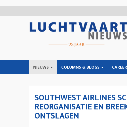
Overslaan
en
naar
de
inhoud
gaan
NIEUWS
COLUMNS & BLOGS
CAREER
SOUTHWEST AIRLINES SC
REORGANISATIE EN BREE
ONTSLAGEN