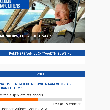
MIJNBOUW, EU EN LUCHTVAART
PARTNERS VAN LUCHTVAARTNIEUWS.NL!
POLL
WAT IS EEN GOEDE NIEUWE NAAM VOOR AIR
FRANCE-KLM?
Verzin alsjeblieft iets anders
47% (81 stemmen)
European Airlines Group (EAG)