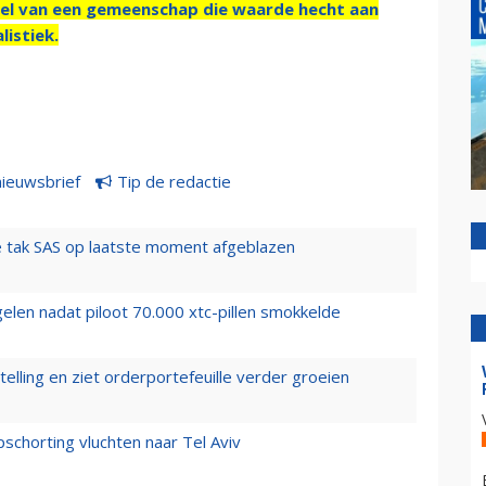
el van een gemeenschap die waarde hecht aan
listiek.
nieuwsbrief
Tip de redactie
 tak SAS op laatste moment afgeblazen
elen nadat piloot 70.000 xtc-pillen smokkelde
elling en ziet orderportefeuille verder groeien
chorting vluchten naar Tel Aviv