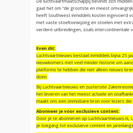
De luchtvaartmaatschappij bevindt zich midden
gaat het om “de grootste en meest omvangrijke 
heeft Southwest inmiddels kosten ingevoerd vo
met vaste stoeltoewijzing en stoelen met extr
verdere uitbreidingen, zoals intercontinentale 
Even dit:
Luchtvaartnieuws bestaat inmiddels bijna 25 jaa
nieuwkomers met veel minder historie om aand
platforms te hebben die niet alleen nieuws bre
doen.
Bij Luchtvaartnieuws en zustersite Zakenreisn
het leveren van het meest actuele en onafhankel
maakt ons een onmisbare bron voor lezers die g
Abonneer je voor exclusieve content:
Door je te abonneren op Luchtvaartnieuws.nl, 
je toegang tot exclusieve content en jarenlang