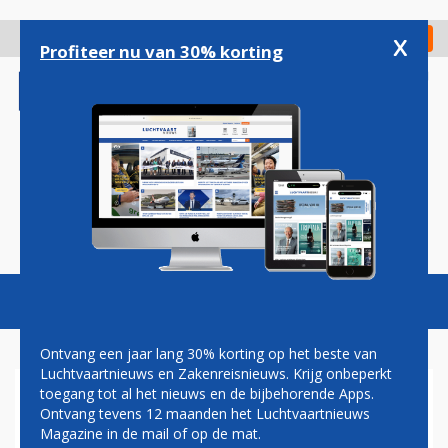
Overslaan
en
x
Digitaal Magazine
Registreer
Check in
naar
Profiteer nu van 30% korting
de
inhoud
gaan
Magazine
Podcasts
Vacatures
Toggl
naviga
Ontvang een jaar lang 30% korting op het beste van
Luchtvaartnieuws en Zakenreisnieuws. Krijg onbeperkt
toegang tot al het nieuws en de bijbehorende Apps.
STOELENDANS ROND
Ontvang tevens 12 maanden het Luchtvaartnieuws
TOPPOSITIES IN DE
Magazine in de mail of op de mat.