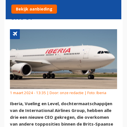
INTERNATIONAL AIRLINES
Bekijk aanbieding
GROUP
1 maart 2024 - 13:35 | Door:
onze redactie
| Foto: Iberia
Iberia, Vueling en Level, dochtermaatschappijen
van de International Airlines Group, hebben alle
drie een nieuwe CEO gekregen, die overkomen
van andere topposities binnen de Brits-Spaanse