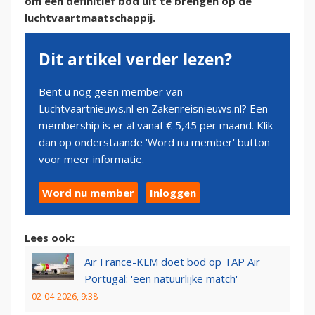
om een definitief bod uit te brengen op de
luchtvaartmaatschappij.
Dit artikel verder lezen?
Bent u nog geen member van
Luchtvaartnieuws.nl en Zakenreisnieuws.nl? Een
membership is er al vanaf € 5,45 per maand. Klik
dan op onderstaande 'Word nu member' button
voor meer informatie.
Word nu member
Inloggen
Lees ook:
Air France-KLM doet bod op TAP Air
Portugal: 'een natuurlijke match'
02-04-2026, 9:38