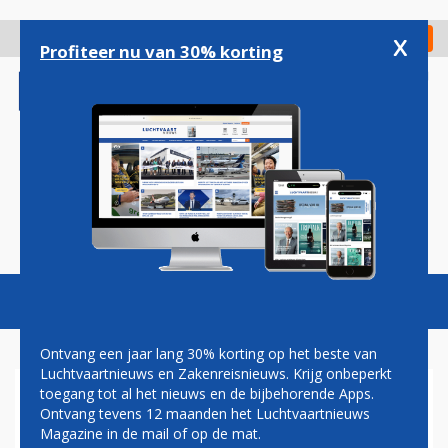
Overslaan
en
x
Digitaal Magazine
Registreer
Check in
naar
Profiteer nu van 30% korting
de
inhoud
gaan
Magazine
Podcasts
Vacatures
Toggl
naviga
Ontvang een jaar lang 30% korting op het beste van
Luchtvaartnieuws en Zakenreisnieuws. Krijg onbeperkt
toegang tot al het nieuws en de bijbehorende Apps.
STRIJD OM TAP GAAT
Ontvang tevens 12 maanden het Luchtvaartnieuws
VERDER: AIR FRANCE-KLM EN
Magazine in de mail of op de mat.