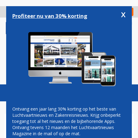
Overslaan
en
x
Digitaal Magazine
Registreer
Check in
naar
Profiteer nu van 30% korting
de
inhoud
gaan
Magazine
Podcasts
Vacatures
Toggl
naviga
Ontvang een jaar lang 30% korting op het beste van
Luchtvaartnieuws en Zakenreisnieuws. Krijg onbeperkt
toegang tot al het nieuws en de bijbehorende Apps.
SWISS GEEFT IN NIEUWE
Ontvang tevens 12 maanden het Luchtvaartnieuws
A350'S MEER RUIMTE AAN
Magazine in de mail of op de mat.