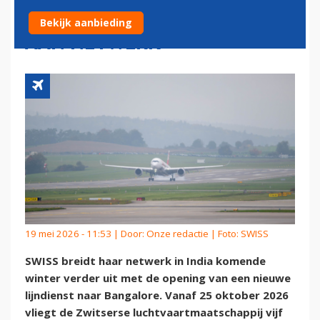
INDIASE BESTEMMING TOE
Bekijk aanbieding
AAN NETWERK
19 mei 2026 - 11:53 | Door:
Onze redactie
| Foto: SWISS
SWISS breidt haar netwerk in India komende
winter verder uit met de opening van een nieuwe
lijndienst naar Bangalore. Vanaf 25 oktober 2026
vliegt de Zwitserse luchtvaartmaatschappij vijf