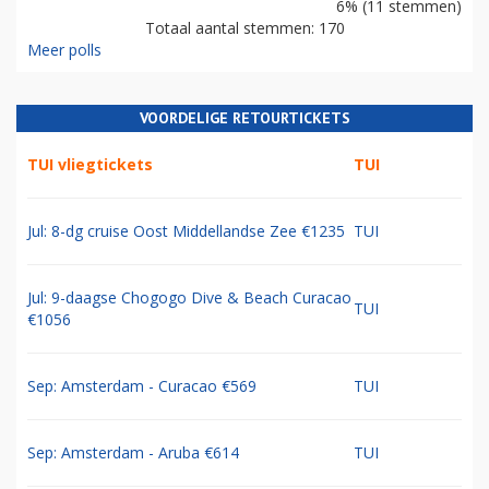
6% (11 stemmen)
Totaal aantal stemmen: 170
Meer polls
VOORDELIGE RETOURTICKETS
TUI vliegtickets
TUI
Jul: 8-dg cruise Oost Middellandse Zee €1235
TUI
Jul: 9-daagse Chogogo Dive & Beach Curacao
TUI
€1056
Sep: Amsterdam - Curacao €569
TUI
Sep: Amsterdam - Aruba €614
TUI