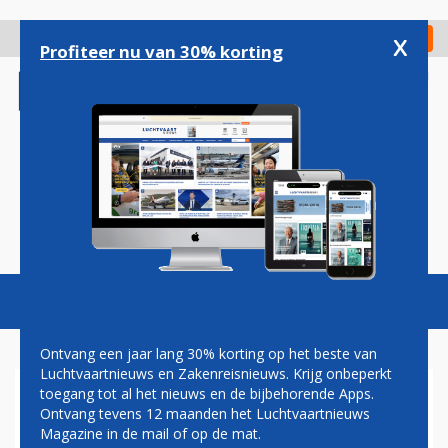
Overslaan
en
x
Digitaal Magazine
Registreer
Check in
naar
Profiteer nu van 30% korting
de
inhoud
gaan
Magazine
Podcasts
Vacatures
Toggl
naviga
Ontvang een jaar lang 30% korting op het beste van
Luchtvaartnieuws en Zakenreisnieuws. Krijg onbeperkt
toegang tot al het nieuws en de bijbehorende Apps.
SWISS VOEGT KOMEND
Ontvang tevens 12 maanden het Luchtvaartnieuws
WINTERSEIZOEN DERDE
Magazine in de mail of op de mat.