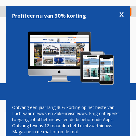
Overslaan
en
x
Digitaal Magazine
Registreer
Check in
naar
Profiteer nu van 30% korting
de
inhoud
gaan
Magazine
Podcasts
Vacatures
Toggl
naviga
Ontvang een jaar lang 30% korting op het beste van
Luchtvaartnieuws en Zakenreisnieuws. Krijg onbeperkt
toegang tot al het nieuws en de bijbehorende Apps.
TICKET GEBOEKT? DAN GEEN
Ontvang tevens 12 maanden het Luchtvaartnieuws
TOESLAG OF NAHEFFING
Magazine in de mail of op de mat.