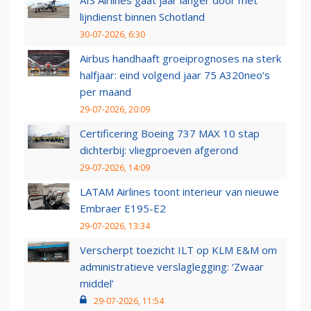
AIS Airlines gaat jaar langer door met
lijndienst binnen Schotland
30-07-2026, 6:30
Airbus handhaaft groeiprognoses na sterk
halfjaar: eind volgend jaar 75 A320neo’s
per maand
29-07-2026, 20:09
Certificering Boeing 737 MAX 10 stap
dichterbij: vliegproeven afgerond
29-07-2026, 14:09
LATAM Airlines toont interieur van nieuwe
Embraer E195-E2
29-07-2026, 13:34
Verscherpt toezicht ILT op KLM E&M om
administratieve verslaglegging: ‘Zwaar
middel’
29-07-2026, 11:54