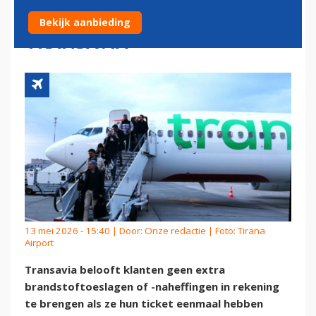
VOOR DURE KEROSINE BIJ
Bekijk aanbieding
TRANSAVIA
13 mei 2026 - 15:40 | Door:
Onze redactie
| Foto: Tirana
Airport
Transavia belooft klanten geen extra
brandstoftoeslagen of -naheffingen in rekening
te brengen als ze hun ticket eenmaal hebben