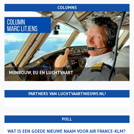
COLUMNS
MIJNBOUW, EU EN LUCHTVAART
PARTNERS VAN LUCHTVAARTNIEUWS.NL!
POLL
WAT IS EEN GOEDE NIEUWE NAAM VOOR AIR FRANCE-KLM?