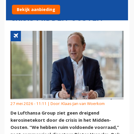
BRANDSTOFTEKORT DOOR
Bekijk aanbieding
CRISIS MIDDEN-OOSTEN
27 mei 2026 - 11:11 | Door:
Klaas-Jan van Woerkom
De Lufthansa Group ziet geen dreigend
kerosinetekort door de crisis in het Midden-
Oosten. “We hebben ruim voldoende voorraad,”