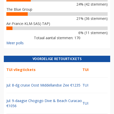
24% (42 stemmen)
The Blue Group
21% (36 stemmen)
Air-France-KLM-SAS(-TAP)
6% (11 stemmen)
Totaal aantal stemmen: 170
Meer polls
VOORDELIGE RETOURTICKETS
TUI vliegtickets
TUI
Jul: 8-dg cruise Oost Middellandse Zee €1235
TUI
Jul: 9-daagse Chogogo Dive & Beach Curacao
TUI
€1056