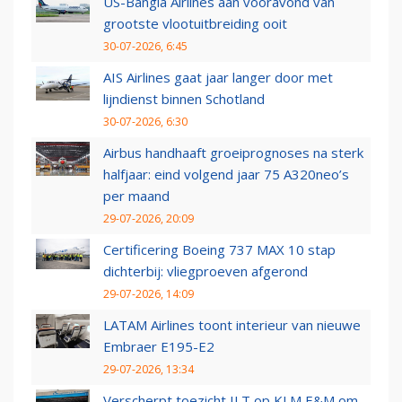
US-Bangla Airlines aan vooravond van
grootste vlootuitbreiding ooit
30-07-2026, 6:45
AIS Airlines gaat jaar langer door met
lijndienst binnen Schotland
30-07-2026, 6:30
Airbus handhaaft groeiprognoses na sterk
halfjaar: eind volgend jaar 75 A320neo’s
per maand
29-07-2026, 20:09
Certificering Boeing 737 MAX 10 stap
dichterbij: vliegproeven afgerond
29-07-2026, 14:09
LATAM Airlines toont interieur van nieuwe
Embraer E195-E2
29-07-2026, 13:34
Verscherpt toezicht ILT op KLM E&M om