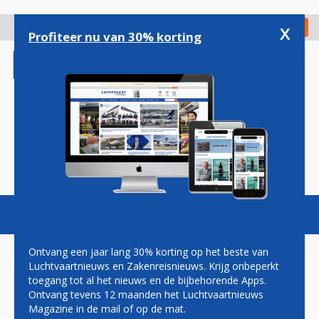
Overslaan
en
x
Digitaal Magazine
Registreer
Check in
naar
Profiteer nu van 30% korting
de
inhoud
gaan
Magazine
Podcasts
Vacatures
Toggl
naviga
Ontvang een jaar lang 30% korting op het beste van
Luchtvaartnieuws en Zakenreisnieuws. Krijg onbeperkt
toegang tot al het nieuws en de bijbehorende Apps.
TOPMAN LUFTHANSA: GEEN
Ontvang tevens 12 maanden het Luchtvaartnieuws
SPRAKE VAN DREIGEND
Magazine in de mail of op de mat.