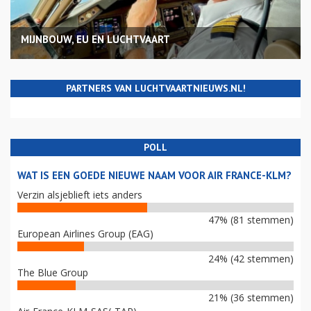
MIJNBOUW, EU EN LUCHTVAART
PARTNERS VAN LUCHTVAARTNIEUWS.NL!
POLL
WAT IS EEN GOEDE NIEUWE NAAM VOOR AIR FRANCE-KLM?
Verzin alsjeblieft iets anders
47% (81 stemmen)
European Airlines Group (EAG)
24% (42 stemmen)
The Blue Group
21% (36 stemmen)