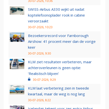
30-07-2026, 10:36
SWISS-Airbus A330 wijkt uit nadat
koptelefoonoplader rook in cabine
veroorzaakt
30-07-2026, 10:23
Bezoekersrecord voor Farnborough
Airshow: 41 procent meer dan de vorige
keer
30-07-2026, 9:30
KLM ziet resultaten verbeteren, maar
achteroverleunen is geen optie:
‘Realistisch blijven’
30-07-2026, 9:29
KLM laat verbetering zien in tweede
kwartaal, maar de weg is nog lang
30-07-2026, 8:22
Icelandair tekent voor zes extra Airbus