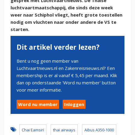
gesprek met Luchtvaartnieuws. De Thaise
luchtvaartmaatschappij, die sinds deze week
weer naar Schiphol vliegt, heeft grote toestellen
nodig om vluchten naar onder andere de VS te
starten.
Dit artikel verder lezen?
Bent u nog geen member van
Luchtvaartnieuws.nl en Zakenreisnieuws.nl? Een
membership is er al vanaf € 5,45 per maand. Klik
dan op onderstaande 'Word nu member' button
voor meer informatie.
Word nu member
Inloggen
Chai Eamsiri
thai airways
Aibus A350-1000