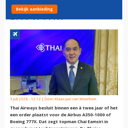
OVER ORDER VOOR A350-
Bekijk aanbieding
1000 OF 777X
3 juli 2026 - 12:12 | Door:
Klaas-Jan van Woerkom
Thai Airways besluit binnen een à twee jaar of het
een order plaatst voor de Airbus A350-1000 of
Boeing 777X. Dat zegt topman Chai Eamsiri in