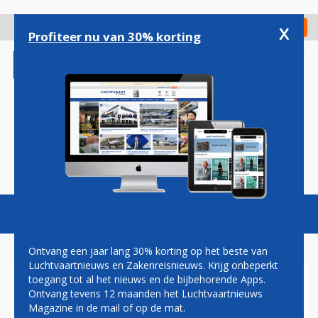
Overslaan
en
x
Digitaal Magazine
Registreer
Check in
naar
Profiteer nu van 30% korting
de
inhoud
gaan
Magazine
Podcasts
Vacatures
Toggl
naviga
Ontvang een jaar lang 30% korting op het beste van
Luchtvaartnieuws en Zakenreisnieuws. Krijg onbeperkt
toegang tot al het nieuws en de bijbehorende Apps.
TOPMAN THAI AIRWAYS: OP
Ontvang tevens 12 maanden het Luchtvaartnieuws
KORTE TERMIJN BESLUIT
Magazine in de mail of op de mat.