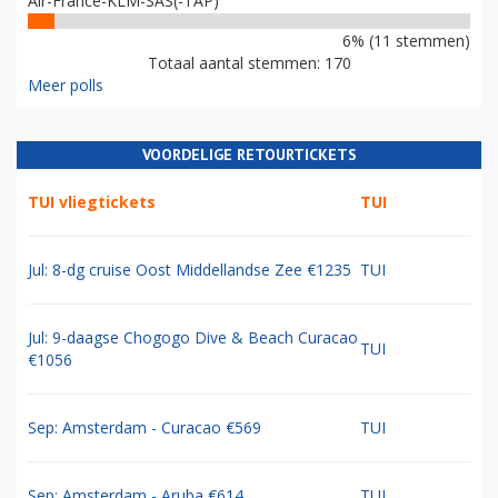
Air-France-KLM-SAS(-TAP)
6% (11 stemmen)
Totaal aantal stemmen: 170
Meer polls
VOORDELIGE RETOURTICKETS
TUI vliegtickets
TUI
Jul: 8-dg cruise Oost Middellandse Zee €1235
TUI
Jul: 9-daagse Chogogo Dive & Beach Curacao
TUI
€1056
Sep: Amsterdam - Curacao €569
TUI
Sep: Amsterdam - Aruba €614
TUI