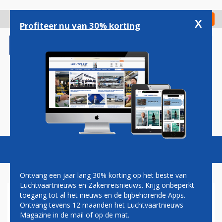
Overslaan
en
x
Digitaal Magazine
Registreer
Check in
naar
Profiteer nu van 30% korting
de
inhoud
gaan
Magazine
Podcasts
Vacatures
Toggl
naviga
Ontvang een jaar lang 30% korting op het beste van
Luchtvaartnieuws en Zakenreisnieuws. Krijg onbeperkt
toegang tot al het nieuws en de bijbehorende Apps.
TRANSAVIA STOPT NA
Ontvang tevens 12 maanden het Luchtvaartnieuws
KRITIEK MET OMSTREDEN
Magazine in de mail of op de mat.