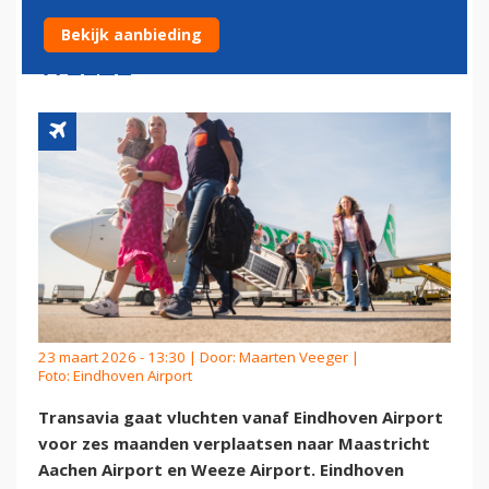
NAAR MAASTRICHT EN
Bekijk aanbieding
WEEZE
23 maart 2026 - 13:30 | Door:
Maarten Veeger
|
Foto: Eindhoven Airport
Transavia gaat vluchten vanaf Eindhoven Airport
voor zes maanden verplaatsen naar Maastricht
Aachen Airport en Weeze Airport. Eindhoven