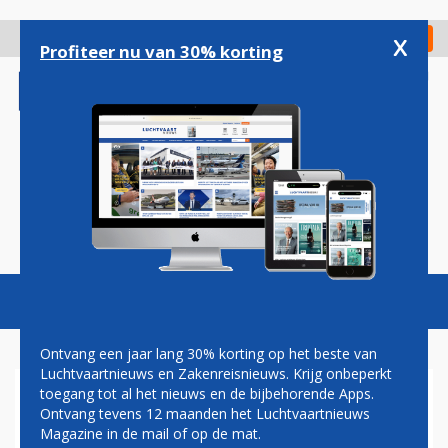
Overslaan
en
x
Digitaal Magazine
Registreer
Check in
naar
Profiteer nu van 30% korting
de
inhoud
gaan
Magazine
Podcasts
Vacatures
Toggl
naviga
Ontvang een jaar lang 30% korting op het beste van
Luchtvaartnieuws en Zakenreisnieuws. Krijg onbeperkt
toegang tot al het nieuws en de bijbehorende Apps.
TRANSAVIA VERHUIST
Ontvang tevens 12 maanden het Luchtvaartnieuws
HALFJAAR VAN EINDHOVEN
Magazine in de mail of op de mat.