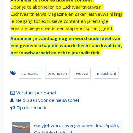
Door je te abonneren op Luchtvaartnieuws.nl,
Luchtvaartnieuws Magazine en Zakenreisnieuws.nl krijg
je toegang tot exclusieve content en jarenlange
ervaring die je steeds een stap voorsprong geeft.
Abonneer je vandaag nog en word onderdeel van
een gemeenschap die waarde hecht aan kwaliteit,
betrouwbaarheid en échte journalistiek.
transavia
eindhoven
weeze
maastricht
Verstuur per e-mail
Meld u aan voor de nieuwsbrief
Tip de redactie
easyJet wordt overgenomen door Apollo,
Castlelake haakt af