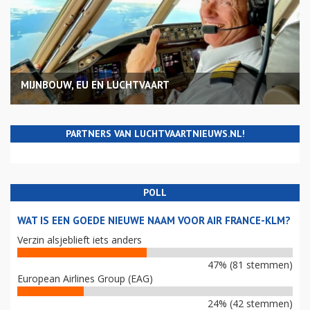
MIJNBOUW, EU EN LUCHTVAART
PARTNERS VAN LUCHTVAARTNIEUWS.NL!
POLL
WAT IS EEN GOEDE NIEUWE NAAM VOOR AIR FRANCE-KLM?
Verzin alsjeblieft iets anders
47% (81 stemmen)
European Airlines Group (EAG)
24% (42 stemmen)