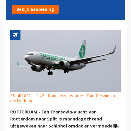
SCHIPHOL VANWEGE
Bekijk aanbieding
AANVARING MET OOIEVAAR
25 juli 2022 - 13:47 | Door:
onze redactie
| Foto: Reismedia
(archieffoto)
ROTTERDAM - Een Transavia-vlucht van
Rotterdam naar Split is maandagochtend
uitgeweken naar Schiphol omdat er vermoedelijk