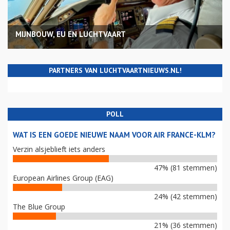
MIJNBOUW, EU EN LUCHTVAART
PARTNERS VAN LUCHTVAARTNIEUWS.NL!
POLL
WAT IS EEN GOEDE NIEUWE NAAM VOOR AIR FRANCE-KLM?
Verzin alsjeblieft iets anders
47% (81 stemmen)
European Airlines Group (EAG)
24% (42 stemmen)
The Blue Group
21% (36 stemmen)