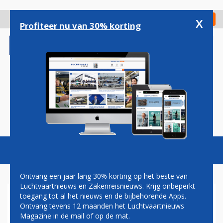
Overslaan
en
x
Digitaal Magazine
Registreer
Check in
naar
Profiteer nu van 30% korting
de
inhoud
gaan
Magazine
Podcasts
Vacatures
Toggl
naviga
Ontvang een jaar lang 30% korting op het beste van
Luchtvaartnieuws en Zakenreisnieuws. Krijg onbeperkt
toegang tot al het nieuws en de bijbehorende Apps.
TRANSAVIA-VLUCHT UIT
Ontvang tevens 12 maanden het Luchtvaartnieuws
ROTTERDAM WIJKT UIT NAAR
Magazine in de mail of op de mat.