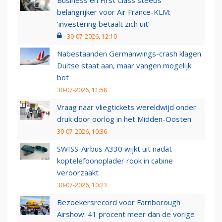
Business en First Class steeds
belangrijker voor Air France-KLM:
‘investering betaalt zich uit’
30-07-2026, 12:10
Nabestaanden Germanwings-crash klagen
Duitse staat aan, maar vangen mogelijk
bot
30-07-2026, 11:58
Vraag naar vliegtickets wereldwijd onder
druk door oorlog in het Midden-Oosten
30-07-2026, 10:36
SWISS-Airbus A330 wijkt uit nadat
koptelefoonoplader rook in cabine
veroorzaakt
30-07-2026, 10:23
Bezoekersrecord voor Farnborough
Airshow: 41 procent meer dan de vorige