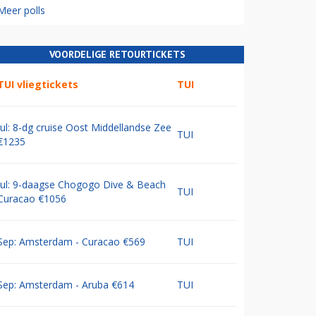
Meer polls
VOORDELIGE RETOURTICKETS
TUI vliegtickets
TUI
Jul: 8-dg cruise Oost Middellandse Zee
TUI
€1235
Jul: 9-daagse Chogogo Dive & Beach
TUI
Curacao €1056
Sep: Amsterdam - Curacao €569
TUI
Sep: Amsterdam - Aruba €614
TUI