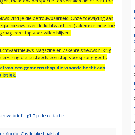
ngen, maar ook perspectief en verhalen die er echt toe
ieuws vind je die betrouwbaarheid. Onze toewijding aan
ijke nieuws over de luchtvaart- en (zaken)reisindustrie
raag een stap voor willen blijven.
Luchtvaartnieuws Magazine en Zakenreisnieuws.nl krijg
e ervaring die je steeds een stap voorsprong geeft.
el van een gemeenschap die waarde hecht aan
listiek.
nieuwsbrief
Tip de redactie
 Apollo, Castlelake haakt af