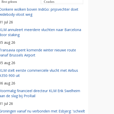
Best gelezen
Crashes
Donkere wolken boven IndiGo: prijsvechter doet
widebody-vloot weg
31 jul 26
KLM annuleert meerdere vluchten naar Barcelona
door staking
05 aug 26
Transavia opent komende winter nieuwe route
vanaf Brussels Airport
05 aug 26
KLM stelt eerste commerciële vlucht met Airbus
A350-900 uit
06 aug 26
Voormalig financieel directeur KLM Erik Swelheim
aan de slag bij ProRail
31 jul 26
Groningen vanaf nu verbonden met Esbjerg: 'scheelt