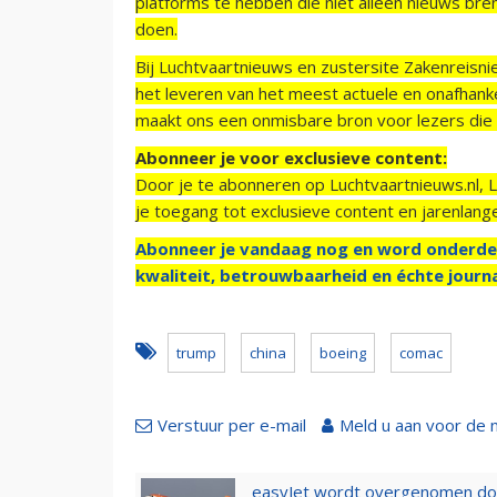
platforms te hebben die niet alleen nieuws bre
doen.
Bij Luchtvaartnieuws en zustersite Zakenreisn
het leveren van het meest actuele en onafhankel
maakt ons een onmisbare bron voor lezers die g
Abonneer je voor exclusieve content:
Door je te abonneren op Luchtvaartnieuws.nl, 
je toegang tot exclusieve content en jarenlang
Abonneer je vandaag nog en word onderde
kwaliteit, betrouwbaarheid en échte journa
trump
china
boeing
comac
Verstuur per e-mail
Meld u aan voor de 
easyJet wordt overgenomen door