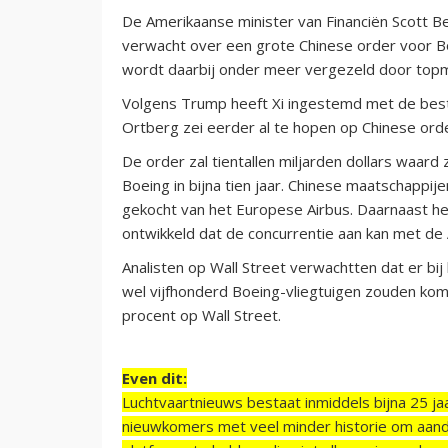
De Amerikaanse minister van Financiën Scott B
verwacht over een grote Chinese order voor B
wordt daarbij onder meer vergezeld door topm
Volgens Trump heeft Xi ingestemd met de bestel
Ortberg zei eerder al te hopen op Chinese orde
De order zal tientallen miljarden dollars waard z
Boeing in bijna tien jaar. Chinese maatschappij
gekocht van het Europese Airbus. Daarnaast he
ontwikkeld dat de concurrentie aan kan met de
Analisten op Wall Street verwachtten dat er bi
wel vijfhonderd Boeing-vliegtuigen zouden ko
procent op Wall Street.
Even dit:
Luchtvaartnieuws bestaat inmiddels bijna 25 jaa
nieuwkomers met veel minder historie om aand