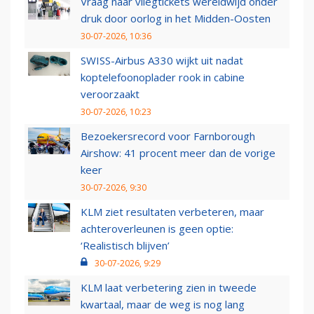
Vraag naar vliegtickets wereldwijd onder
druk door oorlog in het Midden-Oosten
30-07-2026, 10:36
SWISS-Airbus A330 wijkt uit nadat
koptelefoonoplader rook in cabine
veroorzaakt
30-07-2026, 10:23
Bezoekersrecord voor Farnborough
Airshow: 41 procent meer dan de vorige
keer
30-07-2026, 9:30
KLM ziet resultaten verbeteren, maar
achteroverleunen is geen optie:
‘Realistisch blijven’
30-07-2026, 9:29
KLM laat verbetering zien in tweede
kwartaal, maar de weg is nog lang