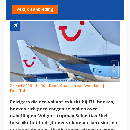
NOG PRIJSVERHOGINGEN
Bekijk aanbieding
24 mei 2026 - 14:30 | Door:
Klaas-Jan van Woerkom
|
Foto: TUI
Reizigers die een vakantievlucht bij TUI boeken,
hoeven zich geen zorgen te maken over
naheffingen. Volgens topman Sebastian Ebel
beschikt het bedrijf over voldoende kerosine, en
verloopt de operatie dit zomerseizoen gewoon