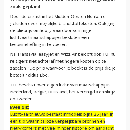
zoals gepland.
Door de onrust in het Midden-Oosten klonken er
geluiden over mogelijke brandstoftekorten. Ook ging
de olieprijs omhoog, waardoor sommige
luchtvaartmaatschappijen besloten een
kerosineheffing in te voeren.
Na Transavia, easyJet en Wizz Air belooft ook TUI nu
reizigers niet achteraf met hogere kosten op te
zadelen. “De prijs waarvoor je boekt is de prijs die je
betaalt,” aldus Ebel.
TUI beschikt over eigen luchtvaartmaatschappij in
Nederland, België, Duitsland, het Verenigd Koninkrijk
en Zweden.
Even dit:
Luchtvaartnieuws bestaat inmiddels bijna 25 jaar. In
een tijd waarin talloze vergelijkbare bronnen en
nieuwkomers met veel minder historie om aandacht