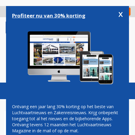
Overslaan
en
x
Digitaal Magazine
Registreer
Check in
naar
Profiteer nu van 30% korting
de
inhoud
gaan
Magazine
Podcasts
Vacatures
Toggl
naviga
Ontvang een jaar lang 30% korting op het beste van
Luchtvaartnieuws en Zakenreisnieuws. Krijg onbeperkt
toegang tot al het nieuws en de bijbehorende Apps.
TUI BELOOFT REIZIGERS:
Ontvang tevens 12 maanden het Luchtvaartnieuws
DEZE ZOMER NIET ACHTERAF
Magazine in de mail of op de mat.