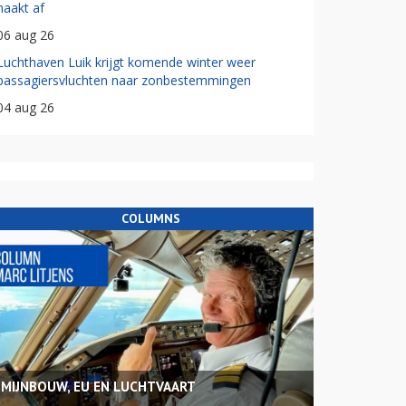
haakt af
06 aug 26
Luchthaven Luik krijgt komende winter weer
passagiersvluchten naar zonbestemmingen
04 aug 26
COLUMNS
MIJNBOUW, EU EN LUCHTVAART