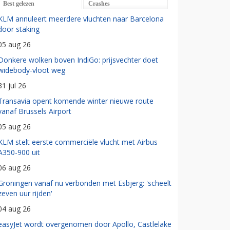
Best gelezen
Crashes
KLM annuleert meerdere vluchten naar Barcelona
door staking
05 aug 26
Donkere wolken boven IndiGo: prijsvechter doet
widebody-vloot weg
31 jul 26
Transavia opent komende winter nieuwe route
vanaf Brussels Airport
05 aug 26
KLM stelt eerste commerciële vlucht met Airbus
A350-900 uit
06 aug 26
Groningen vanaf nu verbonden met Esbjerg: 'scheelt
zeven uur rijden'
04 aug 26
easyJet wordt overgenomen door Apollo, Castlelake