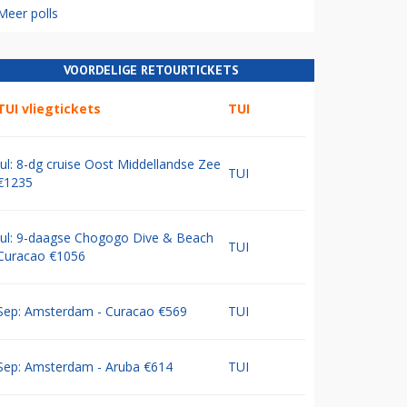
Meer polls
VOORDELIGE RETOURTICKETS
TUI vliegtickets
TUI
Jul: 8-dg cruise Oost Middellandse Zee
TUI
€1235
Jul: 9-daagse Chogogo Dive & Beach
TUI
Curacao €1056
Sep: Amsterdam - Curacao €569
TUI
Sep: Amsterdam - Aruba €614
TUI