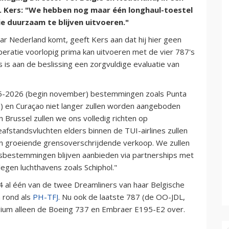
. Kers: "We hebben nog maar één longhaul-toestel
ie duurzaam te blijven uitvoeren."
ar Nederland komt, geeft Kers aan dat hij hier geen
eratie voorlopig prima kan uitvoeren met de vier 787's
s is aan de beslissing een zorgvuldige evaluatie van
025-2026 (begin november) bestemmingen zoals Punta
) en Curaçao niet langer zullen worden aangeboden
n Brussel zullen we ons volledig richten op
afstandsvluchten elders binnen de TUI-airlines zullen
 groeiende grensoverschrijdende verkoop. We zullen
dsbestemmingen blijven aanbieden via partnerships met
legen luchthavens zoals Schiphol."
 al één van de twee Dreamliners van haar Belgische
n rond als
PH-TFJ
. Nu ook de laatste 787 (de OO-JDL,
 Belgium alleen de Boeing 737 en Embraer E195-E2 over.