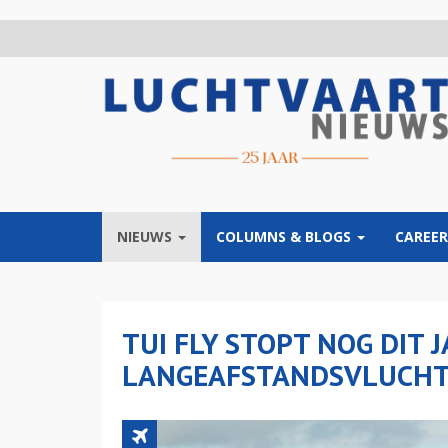
Overslaan
en
naar
de
inhoud
gaan
NIEUWS
COLUMNS & BLOGS
CAREER
TUI FLY STOPT NOG DIT 
LANGEAFSTANDSVLUCHT