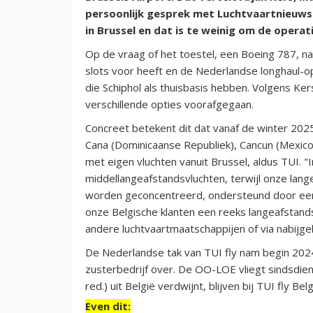
persoonlijk gesprek met Luchtvaartnieuws
in Brussel en dat is te weinig om de operat
Op de vraag of het toestel, een Boeing 787, na
slots voor heeft en de Nederlandse longhaul-op
die Schiphol als thuisbasis hebben. Volgens Ker
verschillende opties voorafgegaan.
Concreet betekent dit dat vanaf de winter 2
Cana (Dominicaanse Republiek), Cancun (Mexico
met eigen vluchten vanuit Brussel, aldus TUI. "I
middellangeafstandsvluchten, terwijl onze lange
worden geconcentreerd, ondersteund door een
onze Belgische klanten een reeks langeafstan
andere luchtvaartmaatschappijen of via nabijge
De Nederlandse tak van TUI fly nam begin 2024
zusterbedrijf over. De OO-LOE vliegt sindsdie
red.) uit België verdwijnt, blijven bij TUI fly
Even dit: