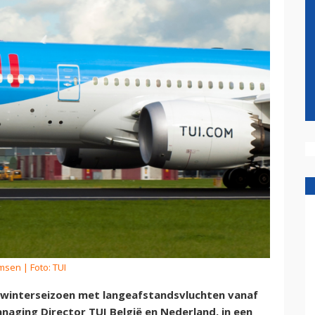
omsen
| Foto: TUI
 winterseizoen met langeafstandsvluchten vanaf
anaging Director TUI België en Nederland, in een