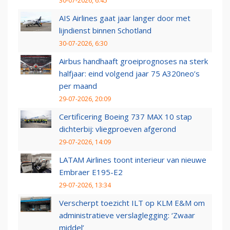
30-07-2026, 6:45
AIS Airlines gaat jaar langer door met
lijndienst binnen Schotland
30-07-2026, 6:30
Airbus handhaaft groeiprognoses na sterk
halfjaar: eind volgend jaar 75 A320neo’s
per maand
29-07-2026, 20:09
Certificering Boeing 737 MAX 10 stap
dichterbij: vliegproeven afgerond
29-07-2026, 14:09
LATAM Airlines toont interieur van nieuwe
Embraer E195-E2
29-07-2026, 13:34
Verscherpt toezicht ILT op KLM E&M om
administratieve verslaglegging: ‘Zwaar
middel’