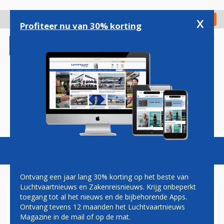
Overslaan
en
x
Digitaal Magazine
Registreer
Check in
naar
Profiteer nu van 30% korting
de
inhoud
gaan
Magazine
Podcasts
Vacatures
Toggl
naviga
Ontvang een jaar lang 30% korting op het beste van
Luchtvaartnieuws en Zakenreisnieuws. Krijg onbeperkt
toegang tot al het nieuws en de bijbehorende Apps.
UNITED AIRLINES BREIDT
Ontvang tevens 12 maanden het Luchtvaartnieuws
AANTAL VLUCHTEN IN VS EN
Magazine in de mail of op de mat.