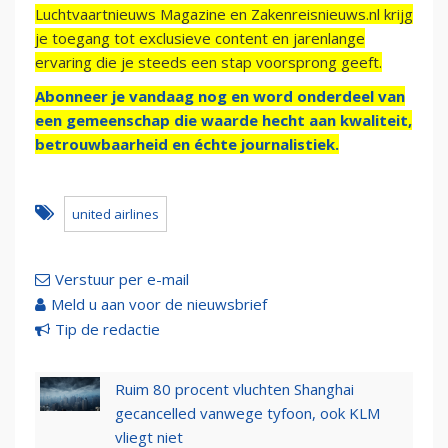
Luchtvaartnieuws Magazine en Zakenreisnieuws.nl krijg
je toegang tot exclusieve content en jarenlange
ervaring die je steeds een stap voorsprong geeft.
Abonneer je vandaag nog en word onderdeel van
een gemeenschap die waarde hecht aan kwaliteit,
betrouwbaarheid en échte journalistiek.
united airlines
Verstuur per e-mail
Meld u aan voor de nieuwsbrief
Tip de redactie
Ruim 80 procent vluchten Shanghai
gecancelled vanwege tyfoon, ook KLM
vliegt niet