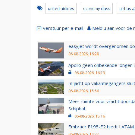
united airlines
economy class
airbus a
Verstuur per e-mail
Meld u aan voor de 
easyJet wordt overgenomen door
06-08-2026, 16:20
Apollo geen onbekende jongen i
06-08-2026, 16:19
In jacht op vakantiegangers slui
06-08-2026, 15:56
Meer ruimte voor vracht doorda
Schiphol
06-08-2026, 15:16
Embraer E195-E2 biedt LATAM k
06-08-2026, 14:27