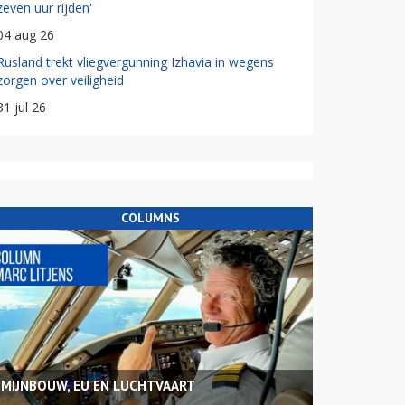
zeven uur rijden'
04 aug 26
Rusland trekt vliegvergunning Izhavia in wegens
zorgen over veiligheid
31 jul 26
COLUMNS
MIJNBOUW, EU EN LUCHTVAART