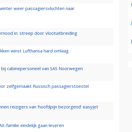
 winter weer passagiersvluchten naar
ernood in: streep door vlootuitbreiding
ukken winst Lufthansa hard omlaag
 bij cabinepersoneel van SAS Noorwegen
voor zelfgemaakt Russisch passagierstoestel
nen reizigers van ‘hoofdpijn bezorgend’ easyJet
X-familie eindelijk gaan leveren