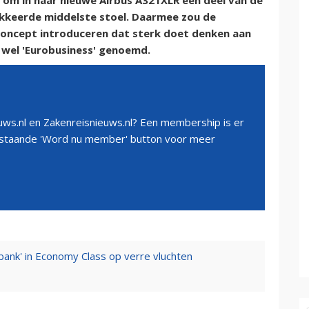
d om in haar nieuwe Airbus A321XLR een deel van de
okkeerde middelste stoel. Daarmee zou de
oncept introduceren dat sterk doet denken aan
k wel 'Eurobusiness' genoemd.
ws.nl en Zakenreisnieuws.nl? Een membership is er
erstaande 'Word nu member' button voor meer
pbank' in Economy Class op verre vluchten