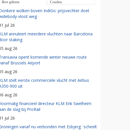
Best gelezen
Crashes
Donkere wolken boven IndiGo: prijsvechter doet
widebody-vloot weg
31 jul 26
KLM annuleert meerdere vluchten naar Barcelona
door staking
05 aug 26
Transavia opent komende winter nieuwe route
vanaf Brussels Airport
05 aug 26
KLM stelt eerste commerciële vlucht met Airbus
A350-900 uit
06 aug 26
Voormalig financieel directeur KLM Erik Swelheim
aan de slag bij ProRail
31 jul 26
Groningen vanaf nu verbonden met Esbjerg: 'scheelt