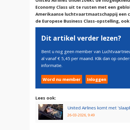
United Airlines onderzoekt de mogelijkhei
Economy Class uit te rusten met een gebl
Amerikaanse luchtvaartmaatschappij een c
de Europese Business Class-opstelling, oo
Dit artikel verder lezen?
Bent u nog geen member van Luchtvaartnieu
al vanaf € 5,45 per maand. Klik dan op ond
informatie.
Word nu member
Inloggen
Lees ook:
United Airlines komt met 'slaa
26-03-2026, 9:49