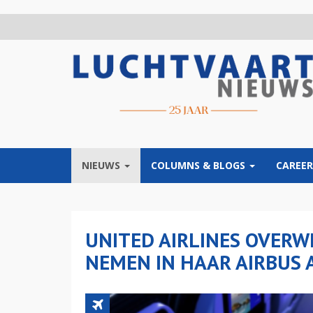
Overslaan
en
naar
de
inhoud
gaan
NIEUWS
COLUMNS & BLOGS
CAREER
UNITED AIRLINES OVERWE
NEMEN IN HAAR AIRBUS 