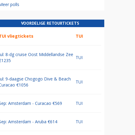
Meer polls
VOORDELIGE RETOURTICKETS
TUI vliegtickets
TUI
Jul: 8-dg cruise Oost Middellandse Zee
TUI
€1235
Jul: 9-daagse Chogogo Dive & Beach
TUI
Curacao €1056
Sep: Amsterdam - Curacao €569
TUI
Sep: Amsterdam - Aruba €614
TUI