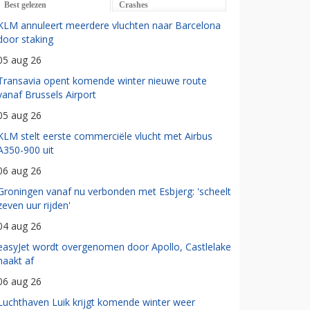
Best gelezen
Crashes
KLM annuleert meerdere vluchten naar Barcelona
door staking
05 aug 26
Transavia opent komende winter nieuwe route
vanaf Brussels Airport
05 aug 26
KLM stelt eerste commerciële vlucht met Airbus
A350-900 uit
06 aug 26
Groningen vanaf nu verbonden met Esbjerg: 'scheelt
zeven uur rijden'
04 aug 26
easyJet wordt overgenomen door Apollo, Castlelake
haakt af
06 aug 26
Luchthaven Luik krijgt komende winter weer