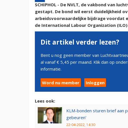
SCHIPHOL - De NVLT, de vakbond van luchtv
gestapt. De bond wil eerst duidelijkheid 
arbeidsvoorwaardelijke bijdrage voordat 
de International Labour Organization (ILO)
Dit artikel verder lezen?
Bent u nog geen member van Luchtvaartnieu
al vanaf € 5,45 per maand. Klik dan op ond
informatie.
Word nu member
Inloggen
Lees ook:
KLM-bonden sturen brief aan pr
gebeuren'
22-04-2022, 14:30