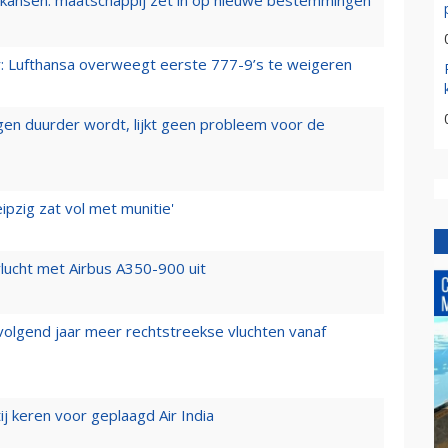
ansen: maatschappij zet in op nieuwe bestemmingen
er: Lufthansa overweegt eerste 777-9’s te weigeren
iegen duurder wordt, lijkt geen probleem voor de
ipzig zat vol met munitie'
lucht met Airbus A350-900 uit
 volgend jaar meer rechtstreekse vluchten vanaf
j keren voor geplaagd Air India