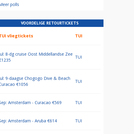
Meer polls
VOORDELIGE RETOURTICKETS
TUI vliegtickets
TUI
Jul: 8-dg cruise Oost Middellandse Zee
TUI
€1235
Jul: 9-daagse Chogogo Dive & Beach
TUI
Curacao €1056
Sep: Amsterdam - Curacao €569
TUI
Sep: Amsterdam - Aruba €614
TUI