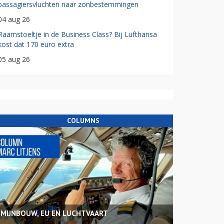
passagiersvluchten naar zonbestemmingen
04 aug 26
Raamstoeltje in de Business Class? Bij Lufthansa
kost dat 170 euro extra
05 aug 26
COLUMNS
MIJNBOUW, EU EN LUCHTVAART