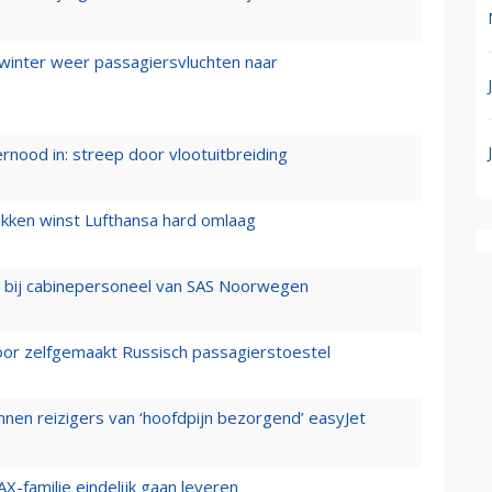
 winter weer passagiersvluchten naar
ernood in: streep door vlootuitbreiding
ukken winst Lufthansa hard omlaag
 bij cabinepersoneel van SAS Noorwegen
voor zelfgemaakt Russisch passagierstoestel
nen reizigers van ‘hoofdpijn bezorgend’ easyJet
X-familie eindelijk gaan leveren