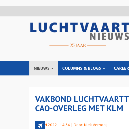
Overslaan
en
naar
de
inhoud
gaan
NIEUWS
COLUMNS & BLOGS
CAREER
VAKBOND LUCHTVAARTTE
CAO-OVERLEG MET KLM
10 mei 2022 - 14:54 | Door:
Niek Vernooij