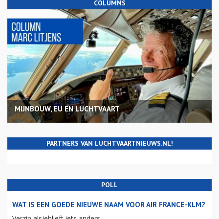
COLUMNS
MIJNBOUW, EU EN LUCHTVAART
PARTNERS VAN LUCHTVAARTNIEUWS.NL!
POLL
WAT IS EEN GOEDE NIEUWE NAAM VOOR AIR FRANCE-KLM?
Verzin alsjeblieft iets anders