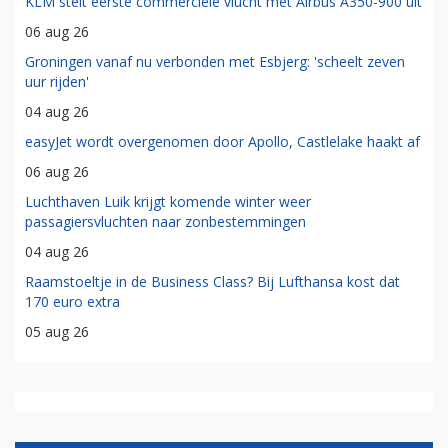
KLM stelt eerste commerciële vlucht met Airbus A350-900 uit
06 aug 26
Groningen vanaf nu verbonden met Esbjerg: 'scheelt zeven
uur rijden'
04 aug 26
easyJet wordt overgenomen door Apollo, Castlelake haakt af
06 aug 26
Luchthaven Luik krijgt komende winter weer
passagiersvluchten naar zonbestemmingen
04 aug 26
Raamstoeltje in de Business Class? Bij Lufthansa kost dat
170 euro extra
05 aug 26