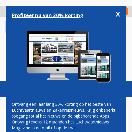
Overslaan
en
x
Digitaal Magazine
Registreer
Check in
naar
Profiteer nu van 30% korting
de
inhoud
gaan
Magazine
Podcasts
Vacatures
Toggl
naviga
Ontvang een jaar lang 30% korting op het beste van
Luchtvaartnieuws en Zakenreisnieuws. Krijg onbeperkt
toegang tot al het nieuws en de bijbehorende Apps.
VIETNAM AIRLINES MAAKT
Ontvang tevens 12 maanden het Luchtvaartnieuws
DEBUUT OP SCHIPHOL:
Magazine in de mail of op de mat.