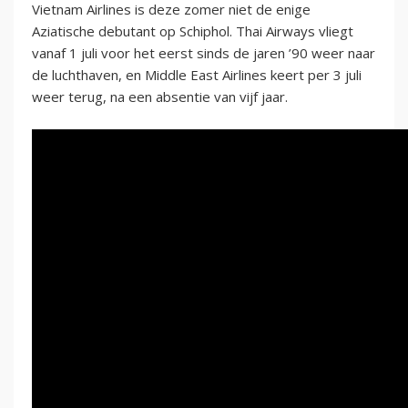
Vietnam Airlines is deze zomer niet de enige
Aziatische debutant op Schiphol. Thai Airways vliegt
vanaf 1 juli voor het eerst sinds de jaren ’90 weer naar
de luchthaven, en Middle East Airlines keert per 3 juli
weer terug, na een absentie van vijf jaar.