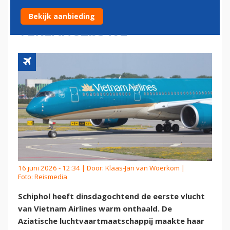
'STOND HEEL HOOG OP ONS
Bekijk aanbieding
VERLANGLIJSTJE'
16 juni 2026 - 12:34 | Door:
Klaas-Jan van Woerkom
|
Foto: Reismedia
Schiphol heeft dinsdagochtend de eerste vlucht
van Vietnam Airlines warm onthaald. De
Aziatische luchtvaartmaatschappij maakte haar