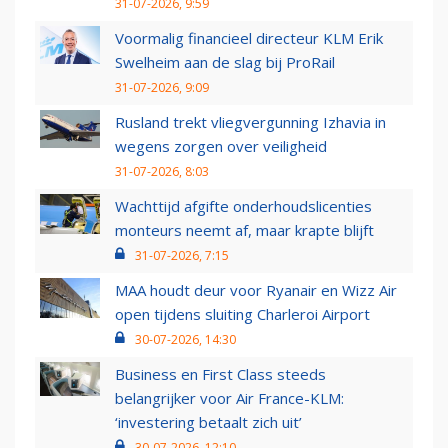
31-07-2026, 9:59
Voormalig financieel directeur KLM Erik
Swelheim aan de slag bij ProRail
31-07-2026, 9:09
Rusland trekt vliegvergunning Izhavia in
wegens zorgen over veiligheid
31-07-2026, 8:03
Wachttijd afgifte onderhoudslicenties
monteurs neemt af, maar krapte blijft
31-07-2026, 7:15
MAA houdt deur voor Ryanair en Wizz Air
open tijdens sluiting Charleroi Airport
30-07-2026, 14:30
Business en First Class steeds
belangrijker voor Air France-KLM:
‘investering betaalt zich uit’
30-07-2026, 12:10