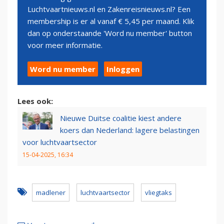
Luchtvaartnieuws.nl en Zakenreisnieuws.nl? Een
membership is er al vanaf € 5,45 per maand. Klik
dan op onderstaande 'Word nu member' button
voor meer informatie.
Word nu member
Inloggen
Lees ook:
Nieuwe Duitse coalitie kiest andere
koers dan Nederland: lagere belastingen
voor luchtvaartsector
15-04-2025, 16:34
madlener
luchtvaartsector
vliegtaks