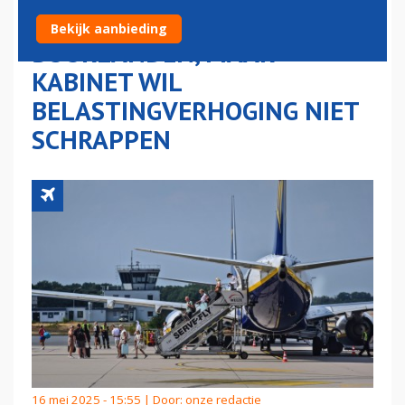
DUURDER DAN VANUIT
Bekijk aanbieding
BUURLANDEN, MAAR
KABINET WIL
BELASTINGVERHOGING NIET
SCHRAPPEN
16 mei 2025 - 15:55 | Door:
onze redactie