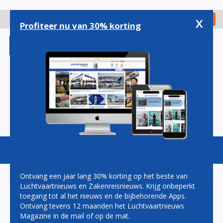
Overslaan
en
x
Digitaal Magazine
Registreer
Check in
naar
Profiteer nu van 30% korting
de
inhoud
gaan
Magazine
Podcasts
Vacatures
Toggl
naviga
Ontvang een jaar lang 30% korting op het beste van
Luchtvaartnieuws en Zakenreisnieuws. Krijg onbeperkt
toegang tot al het nieuws en de bijbehorende Apps.
VLIEGEN VANUIT
Ontvang tevens 12 maanden het Luchtvaartnieuws
NEDERLAND WORDT VEEL
Magazine in de mail of op de mat.