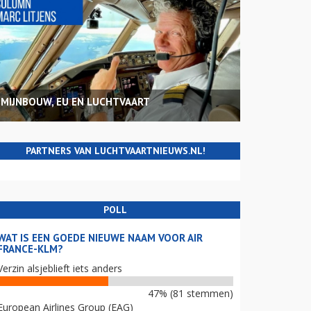
MIJNBOUW, EU EN LUCHTVAART
PARTNERS VAN LUCHTVAARTNIEUWS.NL!
POLL
WAT IS EEN GOEDE NIEUWE NAAM VOOR AIR
FRANCE-KLM?
Verzin alsjeblieft iets anders
47% (81 stemmen)
European Airlines Group (EAG)