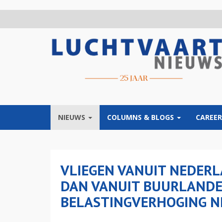
Overslaan
en
naar
de
inhoud
gaan
NIEUWS
COLUMNS & BLOGS
CAREER
VLIEGEN VANUIT NEDER
DAN VANUIT BUURLANDE
BELASTINGVERHOGING N