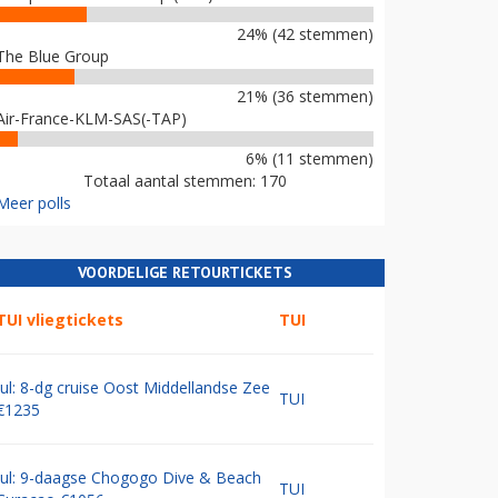
24% (42 stemmen)
The Blue Group
21% (36 stemmen)
Air-France-KLM-SAS(-TAP)
6% (11 stemmen)
Totaal aantal stemmen: 170
Meer polls
VOORDELIGE RETOURTICKETS
TUI vliegtickets
TUI
Jul: 8-dg cruise Oost Middellandse Zee
TUI
€1235
Jul: 9-daagse Chogogo Dive & Beach
TUI