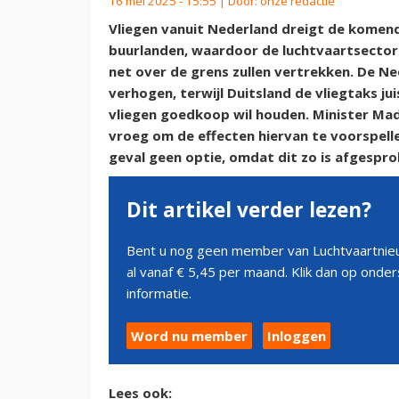
16 mei 2025 - 15:55 | Door:
onze redactie
Vliegen vanuit Nederland dreigt de komend
buurlanden, waardoor de luchtvaartsector 
net over de grens zullen vertrekken. De Ne
verhogen, terwijl Duitsland de vliegtaks ju
vliegen goedkoop wil houden. Minister Madl
vroeg om de effecten hiervan te voorspelle
geval geen optie, omdat dit zo is afgespro
Dit artikel verder lezen?
Bent u nog geen member van Luchtvaartnieu
al vanaf € 5,45 per maand. Klik dan op ond
informatie.
Word nu member
Inloggen
Lees ook: