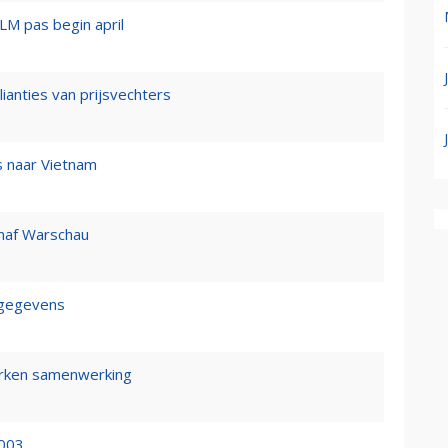
M pas begin april
lianties van prijsvechters
ks naar Vietnam
anaf Warschau
rsgegevens
terken samenwerking
2003