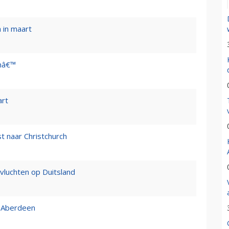
h in maart
enâ€™
art
t naar Christchurch
r vluchten op Duitsland
- Aberdeen