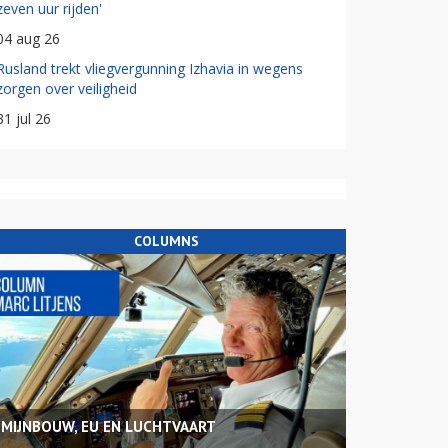
zeven uur rijden'
04 aug 26
Rusland trekt vliegvergunning Izhavia in wegens
zorgen over veiligheid
31 jul 26
COLUMNS
MIJNBOUW, EU EN LUCHTVAART