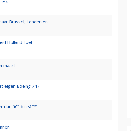
giÃ«
 naar Brussel, Londen en...
eid Holland Exel
n maart
et eigen Boeing 747
r dan â€˜dureâ€™...
onnen