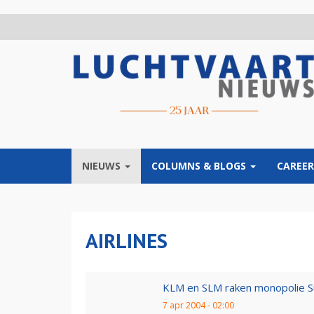
Overslaan
en
naar
de
inhoud
gaan
NIEUWS
COLUMNS & BLOGS
CAREER
AIRLINES
KLM en SLM raken monopolie S
7 apr 2004 - 02:00