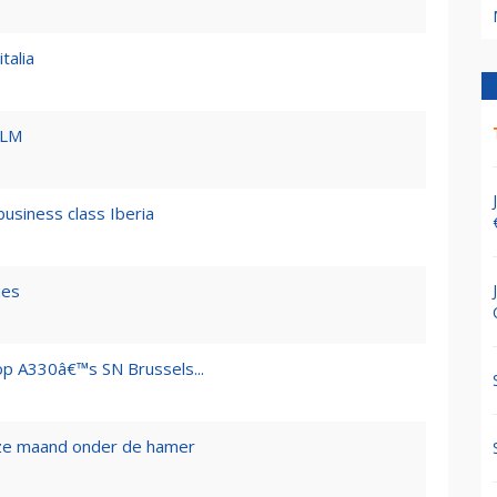
talia
KLM
business class Iberia
nes
op A330â€™s SN Brussels...
ze maand onder de hamer