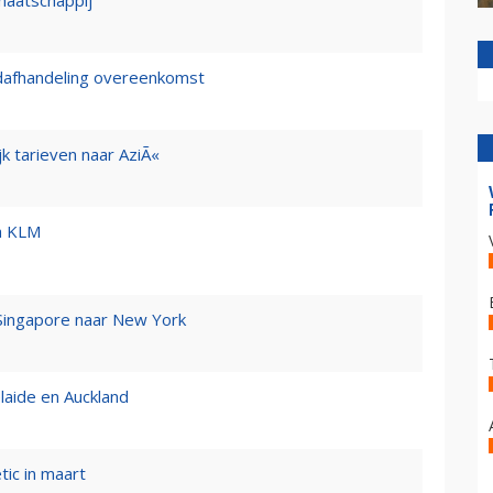
maatschappij
dafhandeling overeenkomst
ijk tarieven naar AziÃ«
a KLM
 Singapore naar New York
laide en Auckland
ic in maart