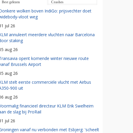
Best gelezen
Crashes
Donkere wolken boven IndiGo: prijsvechter doet
widebody-vloot weg
31 jul 26
KLM annuleert meerdere vluchten naar Barcelona
door staking
05 aug 26
Transavia opent komende winter nieuwe route
vanaf Brussels Airport
05 aug 26
KLM stelt eerste commerciële vlucht met Airbus
A350-900 uit
06 aug 26
Voormalig financieel directeur KLM Erik Swelheim
aan de slag bij ProRail
31 jul 26
Groningen vanaf nu verbonden met Esbjerg: 'scheelt