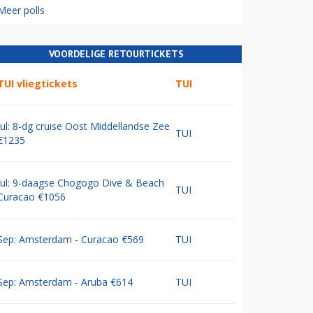
Meer polls
VOORDELIGE RETOURTICKETS
TUI vliegtickets
TUI
Jul: 8-dg cruise Oost Middellandse Zee
TUI
€1235
Jul: 9-daagse Chogogo Dive & Beach
TUI
Curacao €1056
Sep: Amsterdam - Curacao €569
TUI
Sep: Amsterdam - Aruba €614
TUI