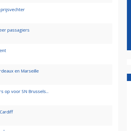
 prijsvechter
eer passagiers
cent
ordeaux en Marseille
rs op voor SN Brussels...
Cardiff