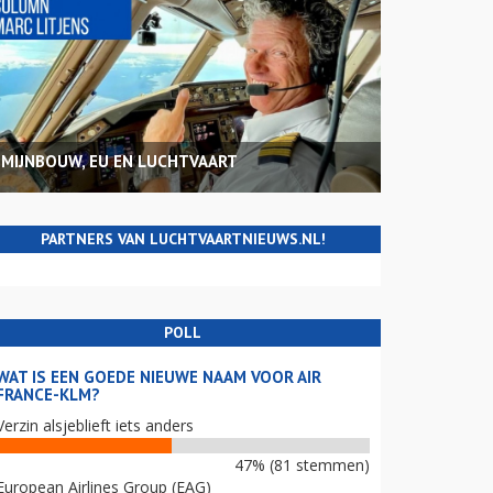
MIJNBOUW, EU EN LUCHTVAART
PARTNERS VAN LUCHTVAARTNIEUWS.NL!
POLL
WAT IS EEN GOEDE NIEUWE NAAM VOOR AIR
FRANCE-KLM?
Verzin alsjeblieft iets anders
47% (81 stemmen)
European Airlines Group (EAG)