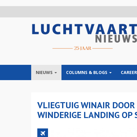
Overslaan
en
naar
de
inhoud
gaan
NIEUWS
COLUMNS & BLOGS
CAREER
VLIEGTUIG WINAIR DOOR 
WINDERIGE LANDING OP