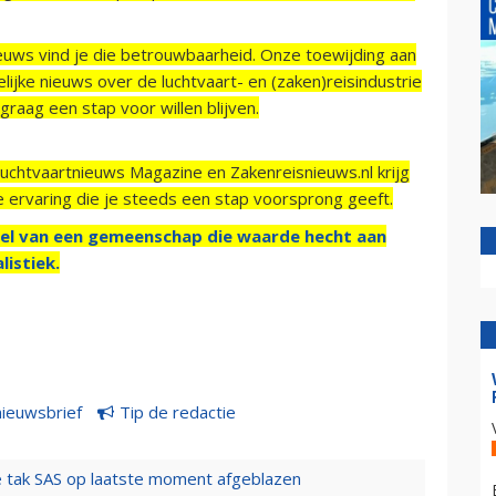
ieuws vind je die betrouwbaarheid. Onze toewijding aan
ijke nieuws over de luchtvaart- en (zaken)reisindustrie
raag een stap voor willen blijven.
Luchtvaartnieuws Magazine en Zakenreisnieuws.nl krijg
e ervaring die je steeds een stap voorsprong geeft.
el van een gemeenschap die waarde hecht aan
listiek.
nieuwsbrief
Tip de redactie
 tak SAS op laatste moment afgeblazen