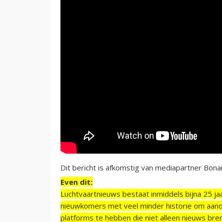
Dit bericht is afkomstig van mediapartner Bona
Even dit:
Luchtvaartnieuws bestaat inmiddels bijna 25 jaa
nieuwkomers met veel minder historie om aand
platforms te hebben die niet alleen nieuws bre