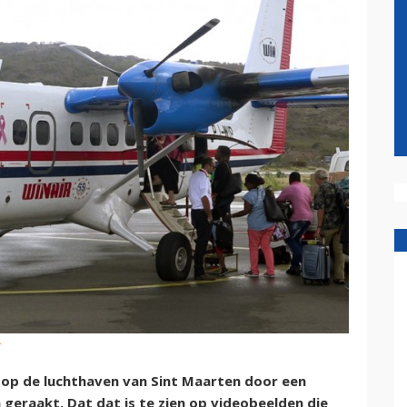
r
ng op de luchthaven van Sint Maarten door een
geraakt. Dat dat is te zien op videobeelden die