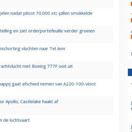
elen nadat piloot 70.000 xtc-pillen smokkelde
elling en ziet orderportefeuille verder groeien
chorting vluchten naar Tel Aviv
vrachtvlucht met Boeing 777F ooit uit
happij gaat afscheid nemen van A220-100-vloot
 Apollo, Castlelake haakt af
n de luchtvaart