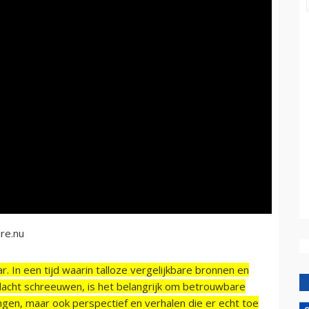
ire.nu
r. In een tijd waarin talloze vergelijkbare bronnen en
acht schreeuwen, is het belangrijk om betrouwbare
ngen, maar ook perspectief en verhalen die er echt toe