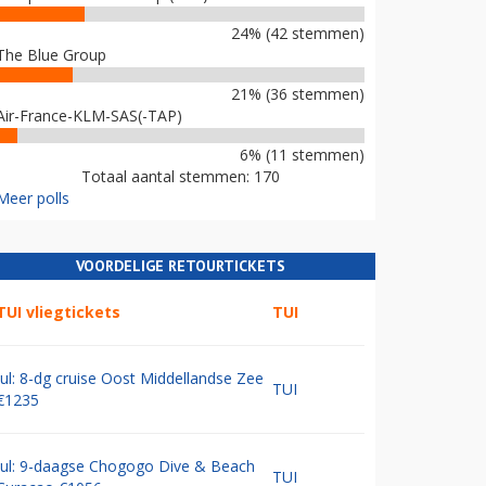
24% (42 stemmen)
The Blue Group
21% (36 stemmen)
Air-France-KLM-SAS(-TAP)
6% (11 stemmen)
Totaal aantal stemmen: 170
Meer polls
VOORDELIGE RETOURTICKETS
TUI vliegtickets
TUI
Jul: 8-dg cruise Oost Middellandse Zee
TUI
€1235
Jul: 9-daagse Chogogo Dive & Beach
TUI