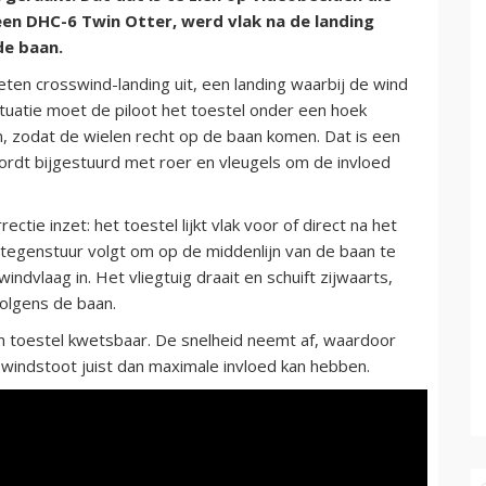
 een DHC-6 Twin Otter, werd vlak na de landing
de baan.
n crosswind-landing uit, een landing waarbij de wind
 situatie moet de piloot het toestel onder een hoek
n, zodat de wielen recht op de baan komen. Dat is een
wordt bijgestuurd met roer en vleugels om de invloed
ectie inzet: het toestel lijkt vlak voor of direct na het
egenstuur volgt om op de middenlijn van de baan te
windvlaag in. Het vliegtuig draait en schuift zijwaarts,
volgens de baan.
een toestel kwetsbaar. De snelheid neemt af, waardoor
e windstoot juist dan maximale invloed kan hebben.