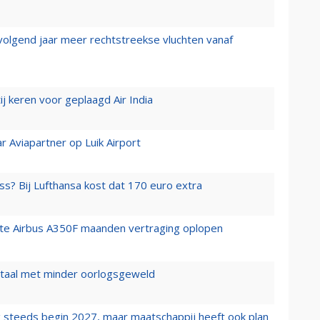
 volgend jaar meer rechtstreekse vluchten vanaf
j keren voor geplaagd Air India
r Aviapartner op Luik Airport
ss? Bij Lufthansa kost dat 170 euro extra
rste Airbus A350F maanden vertraging oplopen
wartaal met minder oorlogsgeweld
 steeds begin 2027, maar maatschappij heeft ook plan