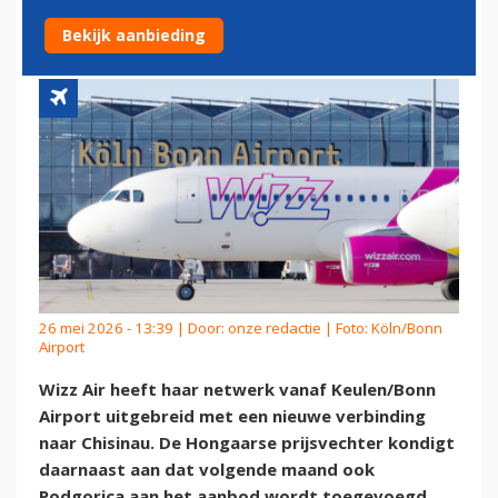
VANAF KEULEN/BONN
Bekijk aanbieding
26 mei 2026 - 13:39 | Door:
onze redactie
| Foto: Köln/Bonn
Airport
Wizz Air heeft haar netwerk vanaf Keulen/Bonn
Airport uitgebreid met een nieuwe verbinding
naar Chisinau. De Hongaarse prijsvechter kondigt
daarnaast aan dat volgende maand ook
Podgorica aan het aanbod wordt toegevoegd.