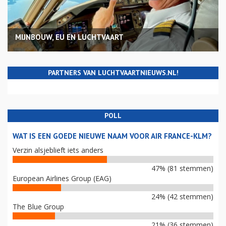
MIJNBOUW, EU EN LUCHTVAART
PARTNERS VAN LUCHTVAARTNIEUWS.NL!
POLL
WAT IS EEN GOEDE NIEUWE NAAM VOOR AIR FRANCE-KLM?
Verzin alsjeblieft iets anders
47% (81 stemmen)
European Airlines Group (EAG)
24% (42 stemmen)
The Blue Group
21% (36 stemmen)