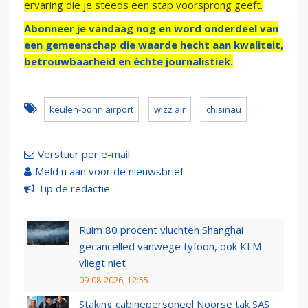
ervaring die je steeds een stap voorsprong geeft.
Abonneer je vandaag nog en word onderdeel van
een gemeenschap die waarde hecht aan kwaliteit,
betrouwbaarheid en échte journalistiek.
keulen-bonn airport
wizz air
chisinau
Verstuur per e-mail
Meld u aan voor de nieuwsbrief
Tip de redactie
Ruim 80 procent vluchten Shanghai
gecancelled vanwege tyfoon, ook KLM
vliegt niet
09-08-2026, 12:55
Staking cabinepersoneel Noorse tak SAS