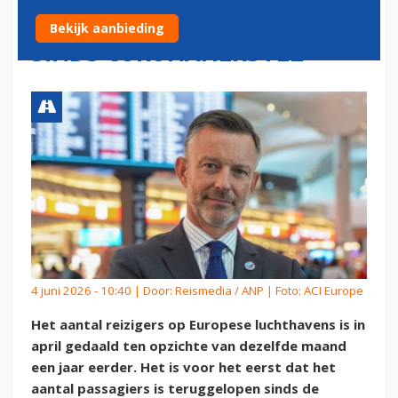
VOOR HET EERST GEDAALD
Bekijk aanbieding
SINDS CORONAHERSTEL
4 juni 2026 - 10:40 | Door:
Reismedia / ANP
| Foto: ACI Europe
Het aantal reizigers op Europese luchthavens is in
april gedaald ten opzichte van dezelfde maand
een jaar eerder. Het is voor het eerst dat het
aantal passagiers is teruggelopen sinds de