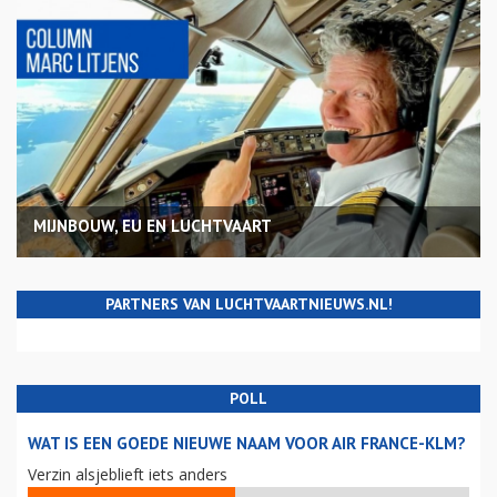
MIJNBOUW, EU EN LUCHTVAART
PARTNERS VAN LUCHTVAARTNIEUWS.NL!
POLL
WAT IS EEN GOEDE NIEUWE NAAM VOOR AIR FRANCE-KLM?
Verzin alsjeblieft iets anders