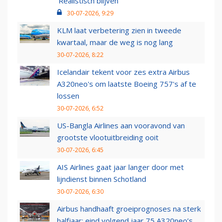
‘Realistisch blijven’
30-07-2026, 9:29
KLM laat verbetering zien in tweede
kwartaal, maar de weg is nog lang
30-07-2026, 8:22
Icelandair tekent voor zes extra Airbus
A320neo's om laatste Boeing 757's af te
lossen
30-07-2026, 6:52
US-Bangla Airlines aan vooravond van
grootste vlootuitbreiding ooit
30-07-2026, 6:45
AIS Airlines gaat jaar langer door met
lijndienst binnen Schotland
30-07-2026, 6:30
Airbus handhaaft groeiprognoses na sterk
halfjaar: eind volgend jaar 75 A320neo’s