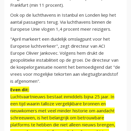
Frankfurt (min 11 procent).
Ook op de luchthavens in Istanbul en Londen liep het
aantal passagiers terug. Via luchthavens binnen de
Europese Unie vlogen 1,4 procent meer reizigers.
"April markeert een duidelijk omslagpunt voor het
Europese luchtverkeer", zegt directeur van ACI
Europe Olivier Jankovec. Volgens hem drukt de
geopolitieke instabiliteit op de groei. De directeur van
de koepelorganisatie noemt het bemoedigend dat "de
vrees voor mogelijke tekorten aan vliegtuigbrandstof
is afgenomen".
Even dit:
Luchtvaartnieuws bestaat inmiddels bijna 25 jaar. In
een tijd waarin talloze vergelijkbare bronnen en
nieuwkomers met veel minder historie om aandacht
schreeuwen, is het belangrijk om betrouwbare
platforms te hebben die niet alleen nieuws brengen,