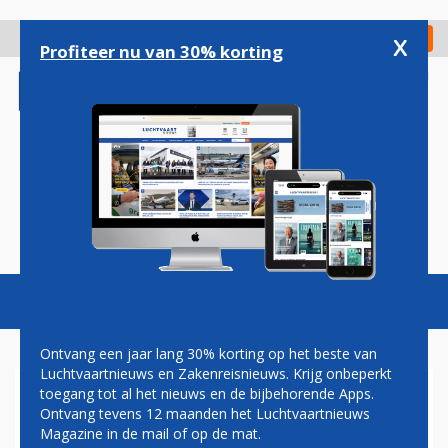
Overslaan
en
x
Digitaal Magazine
Registreer
Check in
naar
Profiteer nu van 30% korting
de
inhoud
gaan
Magazine
Podcasts
Vacatures
Toggl
naviga
Ontvang een jaar lang 30% korting op het beste van
Luchtvaartnieuws en Zakenreisnieuws. Krijg onbeperkt
toegang tot al het nieuws en de bijbehorende Apps.
AANTAL PASSAGIERS
Ontvang tevens 12 maanden het Luchtvaartnieuws
EUROPESE LUCHTHAVENS
Magazine in de mail of op de mat.