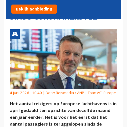
VOOR HET EERST GEDAALD
Bekijk aanbieding
SINDS CORONAHERSTEL
4 juni 2026 - 10:40 | Door:
Reismedia / ANP
| Foto: ACI Europe
Het aantal reizigers op Europese luchthavens is in
april gedaald ten opzichte van dezelfde maand
een jaar eerder. Het is voor het eerst dat het
aantal passagiers is teruggelopen sinds de