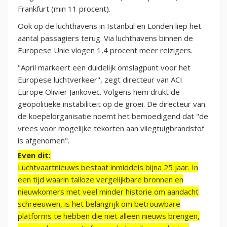
Frankfurt (min 11 procent).
Ook op de luchthavens in Istanbul en Londen liep het
aantal passagiers terug. Via luchthavens binnen de
Europese Unie vlogen 1,4 procent meer reizigers.
"April markeert een duidelijk omslagpunt voor het
Europese luchtverkeer", zegt directeur van ACI
Europe Olivier Jankovec. Volgens hem drukt de
geopolitieke instabiliteit op de groei. De directeur van
de koepelorganisatie noemt het bemoedigend dat "de
vrees voor mogelijke tekorten aan vliegtuigbrandstof
is afgenomen".
Even dit:
Luchtvaartnieuws bestaat inmiddels bijna 25 jaar. In
een tijd waarin talloze vergelijkbare bronnen en
nieuwkomers met veel minder historie om aandacht
schreeuwen, is het belangrijk om betrouwbare
platforms te hebben die niet alleen nieuws brengen,