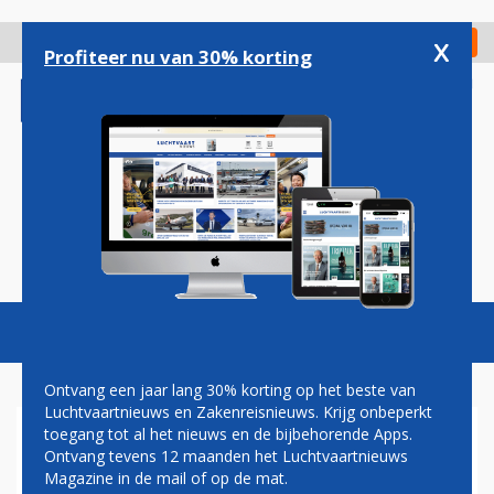
Overslaan
en
x
Digitaal Magazine
Registreer
Check in
naar
Profiteer nu van 30% korting
de
inhoud
gaan
Magazine
Podcasts
Vacatures
Toggl
naviga
Ontvang een jaar lang 30% korting op het beste van
Luchtvaartnieuws en Zakenreisnieuws. Krijg onbeperkt
toegang tot al het nieuws en de bijbehorende Apps.
AANTAL PASSAGIERS
Ontvang tevens 12 maanden het Luchtvaartnieuws
EUROPESE LUCHTHAVENS
Magazine in de mail of op de mat.