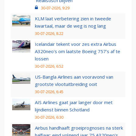
‘Realistisch blijven’
30-07-2026, 9:29
KLM laat verbetering zien in tweede
kwartaal, maar de weg is nog lang
30-07-2026, 8:22
Icelandair tekent voor zes extra Airbus
A320neo's om laatste Boeing 757's af te
lossen
30-07-2026, 6:52
US-Bangla Airlines aan vooravond van
grootste vlootuitbreiding ooit
30-07-2026, 6:45
AIS Airlines gaat jaar langer door met
lijndienst binnen Schotland
30-07-2026, 6:30
Airbus handhaaft groeiprognoses na sterk
halfjaar: eind volgend jaar 75 A320neo’s