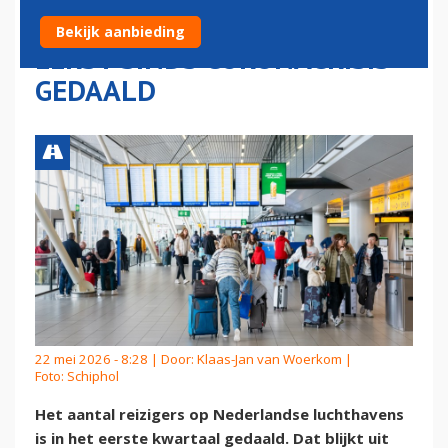
LUCHTHAVENS VOOR HET
Bekijk aanbieding
EERST SINDS CORONACRISIS
GEDAALD
22 mei 2026 - 8:28 | Door:
Klaas-Jan van Woerkom
|
Foto: Schiphol
Het aantal reizigers op Nederlandse luchthavens
is in het eerste kwartaal gedaald. Dat blijkt uit