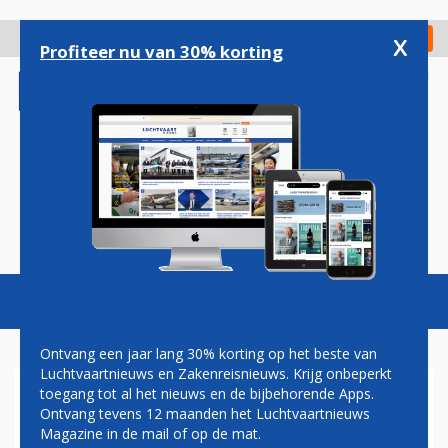
Overslaan
en
x
Digitaal Magazine
Registreer
Check in
naar
Profiteer nu van 30% korting
de
inhoud
gaan
Magazine
Podcasts
Vacatures
Toggl
naviga
Ontvang een jaar lang 30% korting op het beste van
Luchtvaartnieuws en Zakenreisnieuws. Krijg onbeperkt
toegang tot al het nieuws en de bijbehorende Apps.
AANTAL REIZIGERS OP
Ontvang tevens 12 maanden het Luchtvaartnieuws
NEDERLANDSE
Magazine in de mail of op de mat.