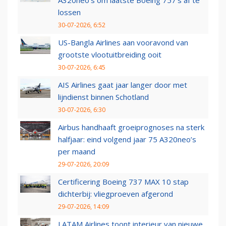
A320neo's om laatste Boeing 757's af te
lossen
30-07-2026, 6:52
US-Bangla Airlines aan vooravond van
grootste vlootuitbreiding ooit
30-07-2026, 6:45
AIS Airlines gaat jaar langer door met
lijndienst binnen Schotland
30-07-2026, 6:30
Airbus handhaaft groeiprognoses na sterk
halfjaar: eind volgend jaar 75 A320neo’s
per maand
29-07-2026, 20:09
Certificering Boeing 737 MAX 10 stap
dichterbij: vliegproeven afgerond
29-07-2026, 14:09
LATAM Airlines toont interieur van nieuwe