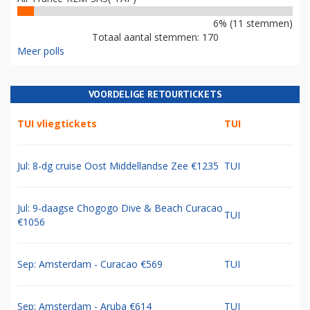
6% (11 stemmen)
Totaal aantal stemmen: 170
Meer polls
VOORDELIGE RETOURTICKETS
TUI vliegtickets
TUI
Jul: 8-dg cruise Oost Middellandse Zee €1235
TUI
Jul: 9-daagse Chogogo Dive & Beach Curacao
TUI
€1056
Sep: Amsterdam - Curacao €569
TUI
Sep: Amsterdam - Aruba €614
TUI