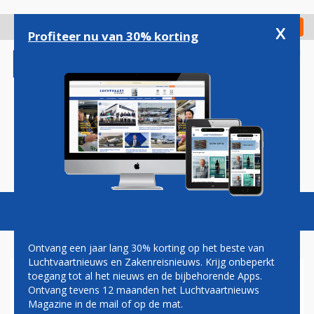
Overslaan
en
x
Digitaal Magazine
Registreer
Check in
naar
Profiteer nu van 30% korting
de
inhoud
gaan
Magazine
Podcasts
Vacatures
Toggl
naviga
Ontvang een jaar lang 30% korting op het beste van
Luchtvaartnieuws en Zakenreisnieuws. Krijg onbeperkt
toegang tot al het nieuws en de bijbehorende Apps.
BRITISH AIRWAYS BOOS OP
Ontvang tevens 12 maanden het Luchtvaartnieuws
HEATHROW VANWEGE
Magazine in de mail of op de mat.