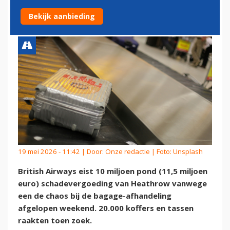
NIEUWE BAGAGECHAOS
Bekijk aanbieding
19 mei 2026 - 11:42 | Door:
Onze redactie
| Foto: Unsplash
British Airways eist 10 miljoen pond (11,5 miljoen
euro) schadevergoeding van Heathrow vanwege
een de chaos bij de bagage-afhandeling
afgelopen weekend. 20.000 koffers en tassen
raakten toen zoek.