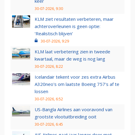
keer
30-07-2026, 9:30
KLM ziet resultaten verbeteren, maar
achteroverleunen is geen optie:
‘Realistisch blijven’
30-07-2026, 9:29
KLM laat verbetering zien in tweede
kwartaal, maar de weg is nog lang
30-07-2026, 8:22
Icelandair tekent voor zes extra Airbus
A320neo's om laatste Boeing 757's af te
lossen
30-07-2026, 6:52
US-Bangla Airlines aan vooravond van
grootste vlootuitbreiding ooit
30-07-2026, 6:45
AIS Airlines gaat jaar langer door met