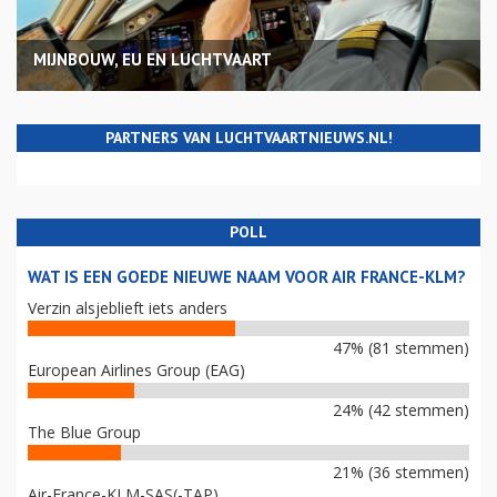
MIJNBOUW, EU EN LUCHTVAART
PARTNERS VAN LUCHTVAARTNIEUWS.NL!
POLL
WAT IS EEN GOEDE NIEUWE NAAM VOOR AIR FRANCE-KLM?
Verzin alsjeblieft iets anders
47% (81 stemmen)
European Airlines Group (EAG)
24% (42 stemmen)
The Blue Group
21% (36 stemmen)
Air-France-KLM-SAS(-TAP)