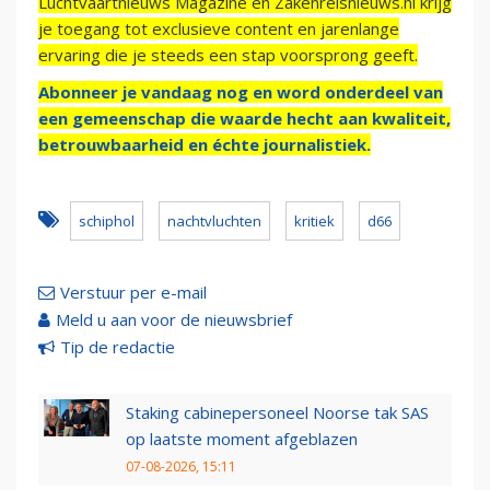
Luchtvaartnieuws Magazine en Zakenreisnieuws.nl krijg
je toegang tot exclusieve content en jarenlange
ervaring die je steeds een stap voorsprong geeft.
Abonneer je vandaag nog en word onderdeel van
een gemeenschap die waarde hecht aan kwaliteit,
betrouwbaarheid en échte journalistiek.
schiphol
nachtvluchten
kritiek
d66
Verstuur per e-mail
Meld u aan voor de nieuwsbrief
Tip de redactie
Staking cabinepersoneel Noorse tak SAS
op laatste moment afgeblazen
07-08-2026, 15:11