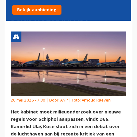
MILIEUONDERZOEK
Bekijk aanbieding
SCHIPHOL AANPAST
20 mei 2026 - 7:30 | Door:
ANP
| Foto: Arnoud Raeven
Het kabinet moet milieuonderzoek over nieuwe
regels voor Schiphol aanpassen, vindt D66.
Kamerlid Ulaş Köse sloot zich in een debat over
de luchthaven aan bij recente kritiek van een