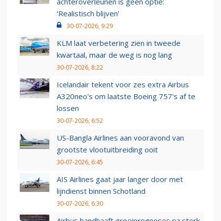
achteroverleunen is geen optie:
‘Realistisch blijven’
30-07-2026, 9:29
KLM laat verbetering zien in tweede
kwartaal, maar de weg is nog lang
30-07-2026, 8:22
Icelandair tekent voor zes extra Airbus
A320neo's om laatste Boeing 757's af te
lossen
30-07-2026, 6:52
US-Bangla Airlines aan vooravond van
grootste vlootuitbreiding ooit
30-07-2026, 6:45
AIS Airlines gaat jaar langer door met
lijndienst binnen Schotland
30-07-2026, 6:30
Airbus handhaaft groeiprognoses na sterk