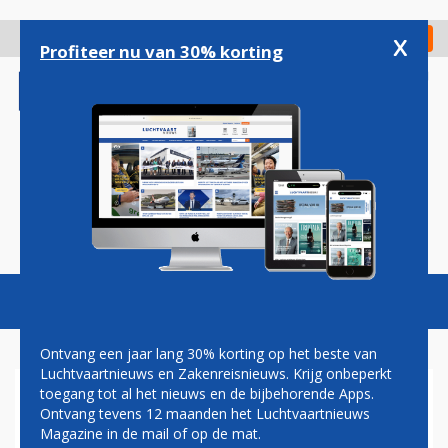
Overslaan
en
x
Digitaal Magazine
Registreer
Check in
naar
Profiteer nu van 30% korting
de
inhoud
gaan
Magazine
Podcasts
Vacatures
Toggl
naviga
Ontvang een jaar lang 30% korting op het beste van
Luchtvaartnieuws en Zakenreisnieuws. Krijg onbeperkt
toegang tot al het nieuws en de bijbehorende Apps.
D66 WIL DAT MINISTER
Ontvang tevens 12 maanden het Luchtvaartnieuws
KARREMANS
Magazine in de mail of op de mat.