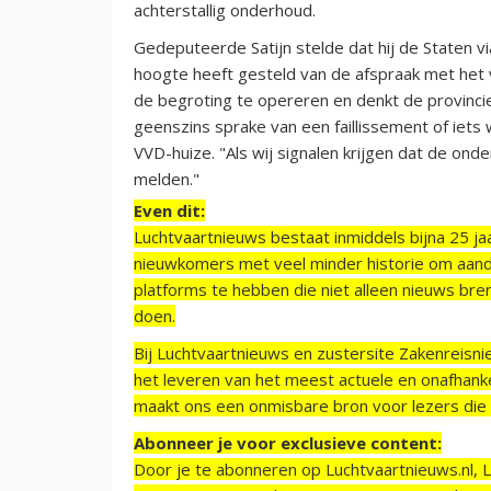
achterstallig onderhoud.
Gedeputeerde Satijn stelde dat hij de Staten 
hoogte heeft gesteld van de afspraak met het v
de begroting te opereren en denkt de provincie 
geenszins sprake van een faillissement of iets 
VVD-huize. "Als wij signalen krijgen dat de onder
melden."
Even dit:
Luchtvaartnieuws bestaat inmiddels bijna 25 jaa
nieuwkomers met veel minder historie om aand
platforms te hebben die niet alleen nieuws bre
doen.
Bij Luchtvaartnieuws en zustersite Zakenreisn
het leveren van het meest actuele en onafhankel
maakt ons een onmisbare bron voor lezers die g
Abonneer je voor exclusieve content:
Door je te abonneren op Luchtvaartnieuws.nl, 