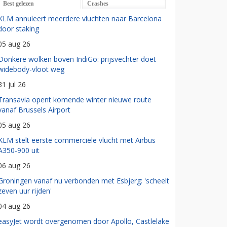
Best gelezen
Crashes
KLM annuleert meerdere vluchten naar Barcelona
door staking
05 aug 26
Donkere wolken boven IndiGo: prijsvechter doet
widebody-vloot weg
31 jul 26
Transavia opent komende winter nieuwe route
vanaf Brussels Airport
05 aug 26
KLM stelt eerste commerciële vlucht met Airbus
A350-900 uit
06 aug 26
Groningen vanaf nu verbonden met Esbjerg: 'scheelt
zeven uur rijden'
04 aug 26
easyJet wordt overgenomen door Apollo, Castlelake