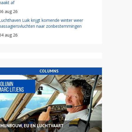
haakt af
06 aug 26
Luchthaven Luik krijgt komende winter weer
passagiersvluchten naar zonbestemmingen
04 aug 26
COLUMNS
MIJNBOUW, EU EN LUCHTVAART