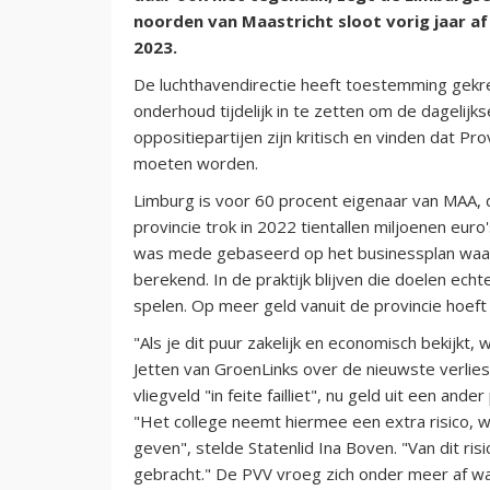
noorden van Maastricht sloot vorig jaar af 
2023.
De luchthavendirectie heeft toestemming gekre
onderhoud tijdelijk in te zetten om de dagelij
oppositiepartijen zijn kritisch en vinden dat 
moeten worden.
Limburg is voor 60 procent eigenaar van MAA, 
provincie trok in 2022 tientallen miljoenen euro
was mede gebaseerd op het businessplan waar
berekend. In de praktijk blijven die doelen echte
spelen. Op meer geld vanuit de provincie hoeft 
"Als je dit puur zakelijk en economisch bekijkt,
Jetten van GroenLinks over de nieuwste verliesc
vliegveld "in feite failliet", nu geld uit een and
"Het college neemt hiermee een extra risico, w
geven", stelde Statenlid Ina Boven. "Van dit 
gebracht." De PVV vroeg zich onder meer af wa