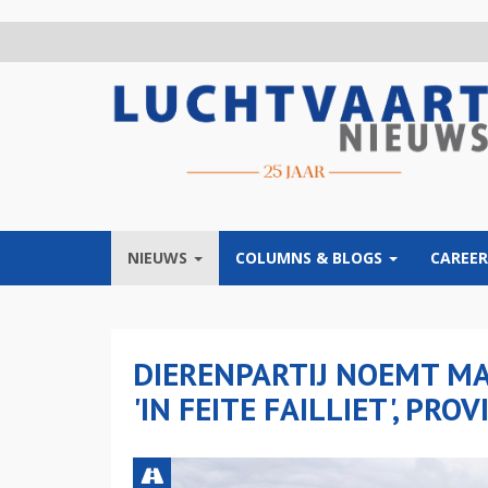
Overslaan
en
naar
de
inhoud
gaan
NIEUWS
COLUMNS & BLOGS
CAREER
DIERENPARTIJ NOEMT M
'IN FEITE FAILLIET', PRO