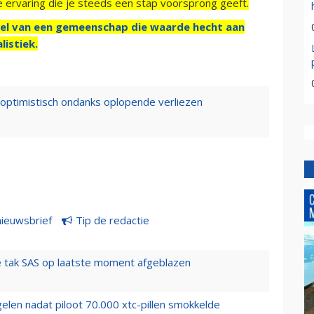
e ervaring die je steeds een stap voorsprong geeft.
el van een gemeenschap die waarde hecht aan
listiek.
t optimistisch ondanks oplopende verliezen
nieuwsbrief
Tip de redactie
 tak SAS op laatste moment afgeblazen
elen nadat piloot 70.000 xtc-pillen smokkelde