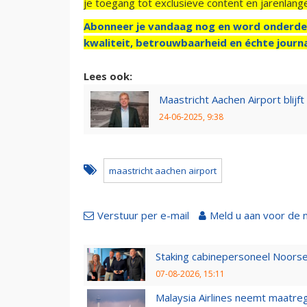
je toegang tot exclusieve content en jarenlang
Abonneer je vandaag nog en word onderde
kwaliteit, betrouwbaarheid en échte journa
Lees ook:
Maastricht Aachen Airport blijf
24-06-2025, 9:38
maastricht aachen airport
Verstuur per e-mail
Meld u aan voor de 
Staking cabinepersoneel Noorse
07-08-2026, 15:11
Malaysia Airlines neemt maatreg