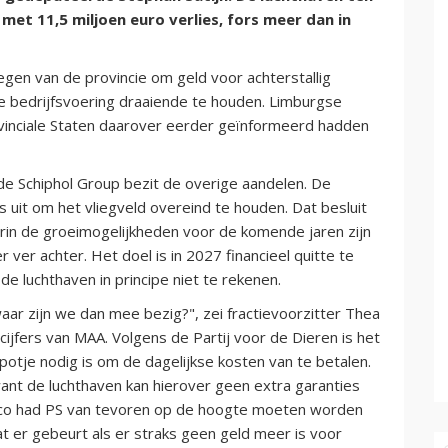
met 11,5 miljoen euro verlies, fors meer dan in
gen van de provincie om geld voor achterstallig
kse bedrijfsvoering draaiende te houden. Limburgse
Provinciale Staten daarover eerder geïnformeerd hadden
de Schiphol Group bezit de overige aandelen. De
's uit om het vliegveld overeind te houden. Dat besluit
in de groeimogelijkheden voor de komende jaren zijn
r ver achter. Het doel is in 2027 financieel quitte te
de luchthaven in principe niet te rekenen.
 waar zijn we dan mee bezig?", zei fractievoorzitter Thea
ijfers van MAA. Volgens de Partij voor de Dieren is het
er potje nodig is om de dagelijkse kosten van te betalen.
ant de luchthaven kan hierover geen extra garanties
risico had PS van tevoren op de hoogte moeten worden
t er gebeurt als er straks geen geld meer is voor