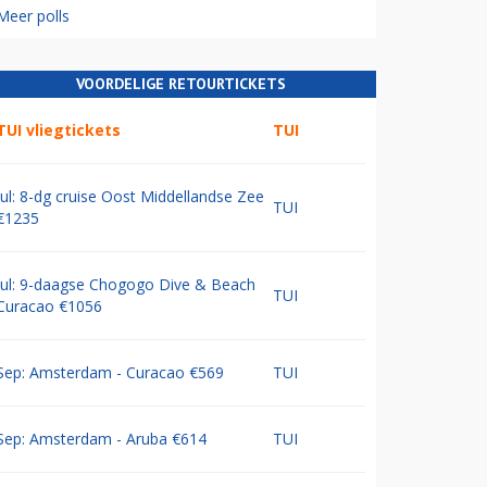
Meer polls
VOORDELIGE RETOURTICKETS
TUI vliegtickets
TUI
Jul: 8-dg cruise Oost Middellandse Zee
TUI
€1235
Jul: 9-daagse Chogogo Dive & Beach
TUI
Curacao €1056
Sep: Amsterdam - Curacao €569
TUI
Sep: Amsterdam - Aruba €614
TUI