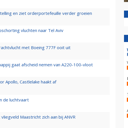
elling en ziet orderportefeuille verder groeien
chorting vluchten naar Tel Aviv
vrachtvlucht met Boeing 777F ooit uit
happij gaat afscheid nemen van A220-100-vloot
 Apollo, Castlelake haakt af
n de luchtvaart
t vliegveld Maastricht zich aan bij ANVR