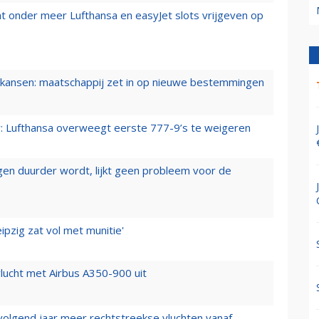
t onder meer Lufthansa en easyJet slots vrijgeven op
ansen: maatschappij zet in op nieuwe bestemmingen
er: Lufthansa overweegt eerste 777-9’s te weigeren
iegen duurder wordt, lijkt geen probleem voor de
ipzig zat vol met munitie'
lucht met Airbus A350-900 uit
 volgend jaar meer rechtstreekse vluchten vanaf