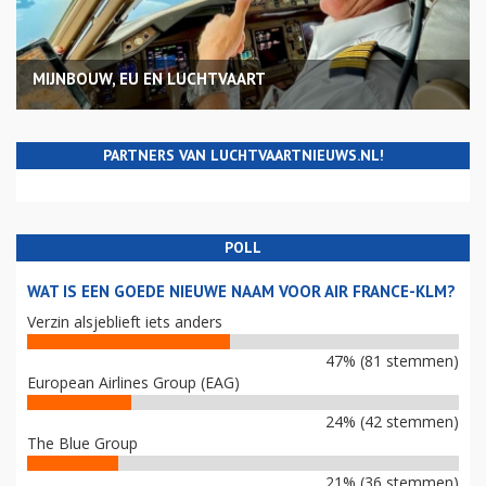
MIJNBOUW, EU EN LUCHTVAART
PARTNERS VAN LUCHTVAARTNIEUWS.NL!
POLL
WAT IS EEN GOEDE NIEUWE NAAM VOOR AIR FRANCE-KLM?
Verzin alsjeblieft iets anders
47% (81 stemmen)
European Airlines Group (EAG)
24% (42 stemmen)
The Blue Group
21% (36 stemmen)