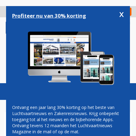
Overslaan
en
x
Digitaal Magazine
Registreer
Check in
naar
Profiteer nu van 30% korting
de
inhoud
gaan
Magazine
Podcasts
Vacatures
Toggl
naviga
Ontvang een jaar lang 30% korting op het beste van
Luchtvaartnieuws en Zakenreisnieuws. Krijg onbeperkt
toegang tot al het nieuws en de bijbehorende Apps.
DÜSSELDORF AIRPORT
Ontvang tevens 12 maanden het Luchtvaartnieuws
KLEURT ORANJE TIJDENS
Magazine in de mail of op de mat.