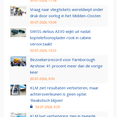
30-07-2026, 11:58
Vraag naar vliegtickets wereldwijd onder
druk door oorlog in het Midden-Oosten
30-07-2026, 10:36
SWISS-Airbus A330 wijkt uit nadat
koptelefoonoplader rook in cabine
veroorzaakt
30-07-2026, 10:23
Bezoekersrecord voor Farnborough
Airshow: 41 procent meer dan de vorige
keer
30-07-2026, 9:30
KLM ziet resultaten verbeteren, maar
achteroverleunen is geen optie:
‘Realistisch blijven’
30-07-2026, 9:29
KLM laat verbetering zien in tweede