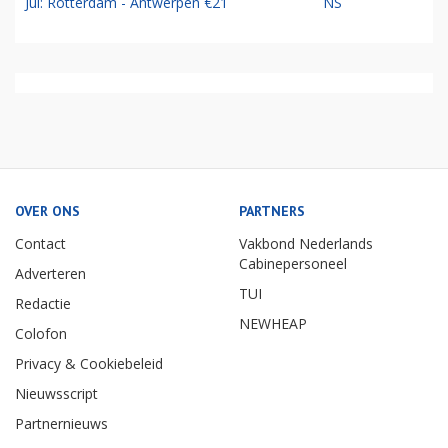
Jul: Rotterdam - Antwerpen €21
NS
OVER ONS
PARTNERS
Contact
Vakbond Nederlands
Cabinepersoneel
Adverteren
TUI
Redactie
NEWHEAP
Colofon
Privacy & Cookiebeleid
Nieuwsscript
Partnernieuws