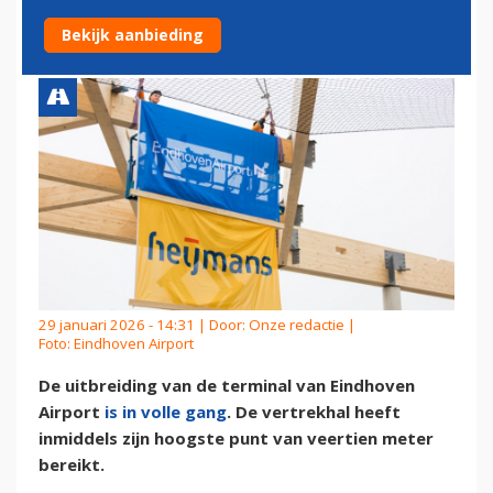
UITBREIDING VAN TERMINAL
Bekijk aanbieding
29 januari 2026 - 14:31 | Door:
Onze redactie
|
Foto: Eindhoven Airport
De uitbreiding van de terminal van Eindhoven
Airport
is in volle gang
. De vertrekhal heeft
inmiddels zijn hoogste punt van veertien meter
bereikt.