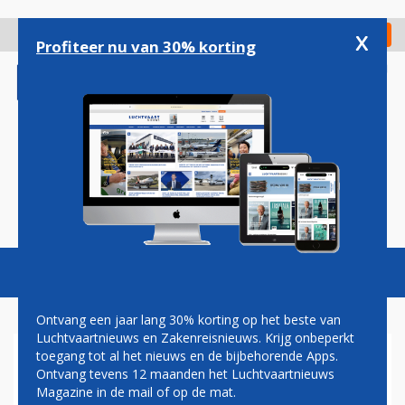
Overslaan
en
x
Digitaal Magazine
Registreer
Check in
naar
Profiteer nu van 30% korting
de
inhoud
gaan
Magazine
Podcasts
Vacatures
Toggl
naviga
Ontvang een jaar lang 30% korting op het beste van
Luchtvaartnieuws en Zakenreisnieuws. Krijg onbeperkt
toegang tot al het nieuws en de bijbehorende Apps.
EINDHOVEN AIRPORT
Ontvang tevens 12 maanden het Luchtvaartnieuws
MARKEERT MIJLPAAL IN
Magazine in de mail of op de mat.