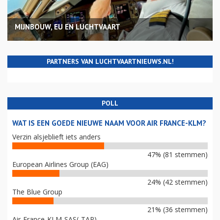
MIJNBOUW, EU EN LUCHTVAART
PARTNERS VAN LUCHTVAARTNIEUWS.NL!
POLL
WAT IS EEN GOEDE NIEUWE NAAM VOOR AIR FRANCE-KLM?
Verzin alsjeblieft iets anders
47% (81 stemmen)
European Airlines Group (EAG)
24% (42 stemmen)
The Blue Group
21% (36 stemmen)
Air-France-KLM-SAS(-TAP)