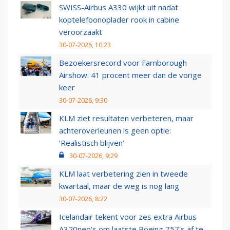
SWISS-Airbus A330 wijkt uit nadat
koptelefoonoplader rook in cabine
veroorzaakt
30-07-2026, 10:23
Bezoekersrecord voor Farnborough
Airshow: 41 procent meer dan de vorige
keer
30-07-2026, 9:30
KLM ziet resultaten verbeteren, maar
achteroverleunen is geen optie:
‘Realistisch blijven’
30-07-2026, 9:29
KLM laat verbetering zien in tweede
kwartaal, maar de weg is nog lang
30-07-2026, 8:22
Icelandair tekent voor zes extra Airbus
A320neo's om laatste Boeing 757's af te