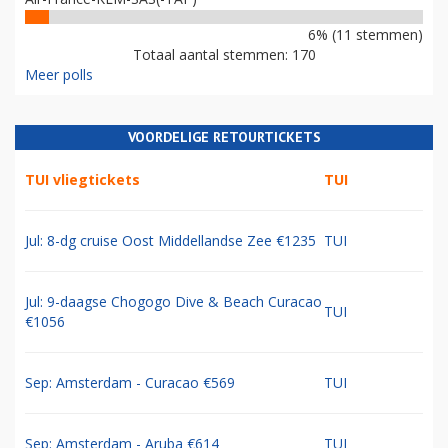
6% (11 stemmen)
Totaal aantal stemmen: 170
Meer polls
VOORDELIGE RETOURTICKETS
TUI vliegtickets
TUI
Jul: 8-dg cruise Oost Middellandse Zee €1235
TUI
Jul: 9-daagse Chogogo Dive & Beach Curacao
TUI
€1056
Sep: Amsterdam - Curacao €569
TUI
Sep: Amsterdam - Aruba €614
TUI