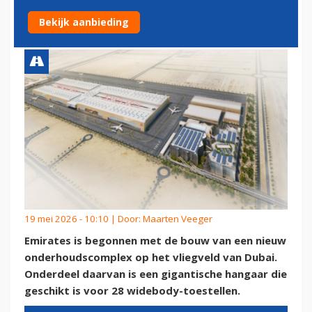
WIDEBODY-TOESTELLEN
Bekijk aanbieding
19 mei 2026 - 10:10 | Door:
Maarten Veeger
Emirates is begonnen met de bouw van een nieuw
onderhoudscomplex op het vliegveld van Dubai.
Onderdeel daarvan is een gigantische hangaar die
geschikt is voor 28 widebody-toestellen.