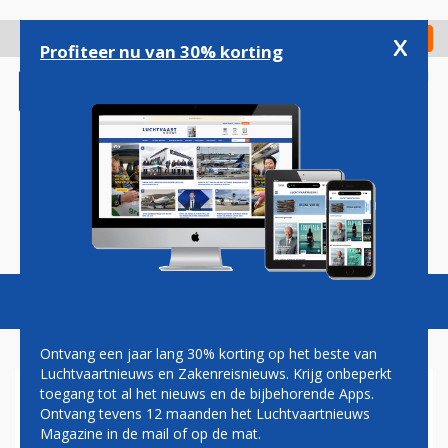
Overslaan
en
x
Digitaal Magazine
Registreer
Check in
naar
Profiteer nu van 30% korting
de
inhoud
gaan
Magazine
Podcasts
Vacatures
Toggl
naviga
Ontvang een jaar lang 30% korting op het beste van
Luchtvaartnieuws en Zakenreisnieuws. Krijg onbeperkt
toegang tot al het nieuws en de bijbehorende Apps.
EMIRATES BOUWT MEGA-
Ontvang tevens 12 maanden het Luchtvaartnieuws
HANGAAR: GOED VOOR 28
Magazine in de mail of op de mat.