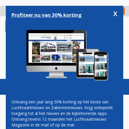
Overslaan
en
x
Digitaal Magazine
Registreer
Check in
naar
Profiteer nu van 30% korting
de
inhoud
gaan
Magazine
Podcasts
Vacatures
Toggl
naviga
Ontvang een jaar lang 30% korting op het beste van
Luchtvaartnieuws en Zakenreisnieuws. Krijg onbeperkt
toegang tot al het nieuws en de bijbehorende Apps.
EUROPESE LUCHTHAVENS
Ontvang tevens 12 maanden het Luchtvaartnieuws
VERWERKEN MEER
Magazine in de mail of op de mat.