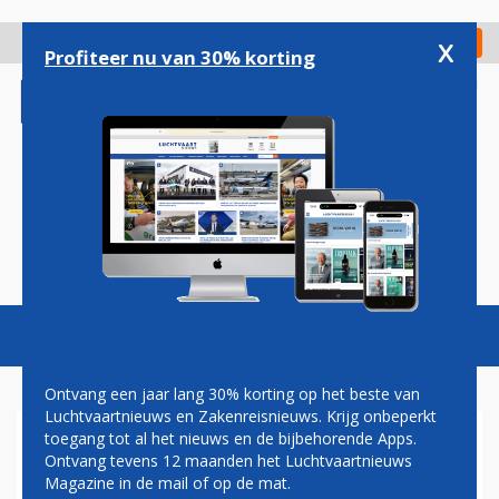
Overslaan
en
x
Digitaal Magazine
Registreer
Check in
naar
Profiteer nu van 30% korting
de
inhoud
gaan
Magazine
Podcasts
Vacatures
Toggl
naviga
Ontvang een jaar lang 30% korting op het beste van
Luchtvaartnieuws en Zakenreisnieuws. Krijg onbeperkt
toegang tot al het nieuws en de bijbehorende Apps.
FLESJE DRINKEN EN LAPTOP
Ontvang tevens 12 maanden het Luchtvaartnieuws
MOGEN STRAKS IN DE TAS
Magazine in de mail of op de mat.