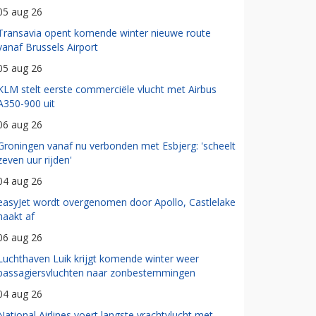
05 aug 26
Transavia opent komende winter nieuwe route
vanaf Brussels Airport
05 aug 26
KLM stelt eerste commerciële vlucht met Airbus
A350-900 uit
06 aug 26
Groningen vanaf nu verbonden met Esbjerg: 'scheelt
zeven uur rijden'
04 aug 26
easyJet wordt overgenomen door Apollo, Castlelake
haakt af
06 aug 26
Luchthaven Luik krijgt komende winter weer
passagiersvluchten naar zonbestemmingen
04 aug 26
National Airlines voert langste vrachtvlucht met