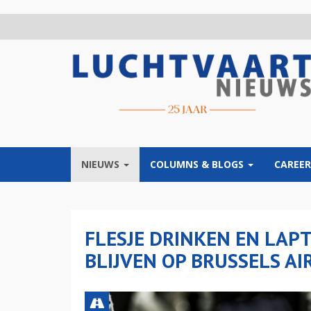
Overslaan
en
naar
de
inhoud
gaan
NIEUWS
COLUMNS & BLOGS
CAREER
FLESJE DRINKEN EN LAP
BLIJVEN OP BRUSSELS A