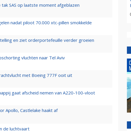
 tak SAS op laatste moment afgeblazen
elen nadat piloot 70.000 xtc-pillen smokkelde
elling en ziet orderportefeuille verder groeien
chorting vluchten naar Tel Aviv
vrachtvlucht met Boeing 777F ooit uit
happij gaat afscheid nemen van A220-100-vloot
 Apollo, Castlelake haakt af
n de luchtvaart