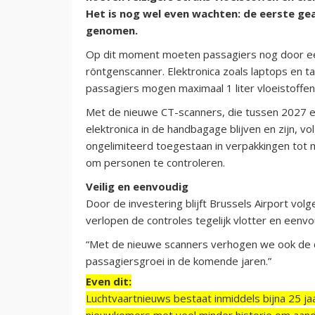
Het is nog wel even wachten: de eerste ge
genomen.
Op dit moment moeten passagiers nog door e
röntgenscanner. Elektronica zoals laptops en 
passagiers mogen maximaal 1 liter vloeistoffen
Met de nieuwe CT-scanners, die tussen 2027 e
elektronica in de handbagage blijven en zijn, v
ongelimiteerd toegestaan in verpakkingen tot 
om personen te controleren.
Veilig en eenvoudig
Door de investering blijft Brussels Airport vo
verlopen de controles tegelijk vlotter en eenv
“Met de nieuwe scanners verhogen we ook de ca
passagiersgroei in de komende jaren.”
Even dit:
Luchtvaartnieuws bestaat inmiddels bijna 25 jaa
nieuwkomers met veel minder historie om aand