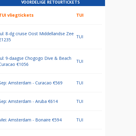
VOORDELIGE RETOURTICKETS
TUI vliegtickets
TUI
Jul: 8-dg cruise Oost Middellandse Zee
TUI
€1235
Jul: 9-daagse Chogogo Dive & Beach
TUI
Curacao €1056
Sep: Amsterdam - Curacao €569
TUI
Sep: Amsterdam - Aruba €614
TUI
Mei: Amsterdam - Bonaire €594
TUI