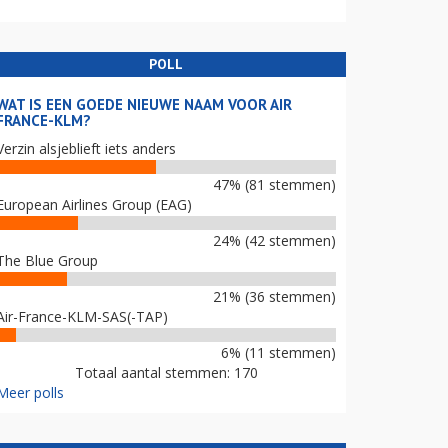
POLL
WAT IS EEN GOEDE NIEUWE NAAM VOOR AIR
FRANCE-KLM?
Verzin alsjeblieft iets anders
47% (81 stemmen)
European Airlines Group (EAG)
24% (42 stemmen)
The Blue Group
21% (36 stemmen)
Air-France-KLM-SAS(-TAP)
6% (11 stemmen)
Totaal aantal stemmen: 170
Meer polls