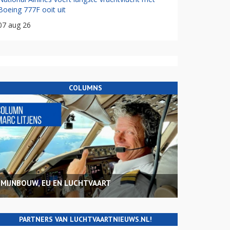
Boeing 777F ooit uit
07 aug 26
COLUMNS
MIJNBOUW, EU EN LUCHTVAART
PARTNERS VAN LUCHTVAARTNIEUWS.NL!