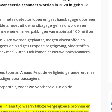
avanceerde scanners worden in 2028 in gebruik
en metaaldetector lopen en gaat handbagage door een
tablets moet uit de handbagage gehaald worden en
 meenemen in verpakkingen van maximaal 100 milliliter.
n 2028 worden geplaatst, mogen vloeistoffen en
olgens de huidige Europese regelgeving, vloeistoffen
maximaal 2 liter. Ook komen er nieuwe bodyscanners
lgens topman Arnaud Feist de veiligheid garanderen, maar
oudiger voor passagiers.
paciteit, zodat we voorbereid zijn op de
r. In een tijd waarin talloze vergelijkbare bronnen en
acht schreeuwen, is het belangrijk om betrouwbare