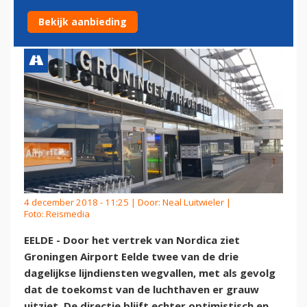
VERTREK NORDICA
Bekijk aanbieding
4 december 2018 - 11:25 | Door:
Neal Luitwieler
|
Foto: Reismedia
EELDE - Door het vertrek van Nordica ziet
Groningen Airport Eelde twee van de drie
dagelijkse lijndiensten wegvallen, met als gevolg
dat de toekomst van de luchthaven er grauw
uitziet. De directie blijft echter optimistisch en