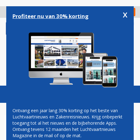
Overslaan
en
x
Digitaal Magazine
Registreer
Check in
naar
Profiteer nu van 30% korting
de
inhoud
gaan
Magazine
Podcasts
Vacatures
Toggl
naviga
Ontvang een jaar lang 30% korting op het beste van
Luchtvaartnieuws en Zakenreisnieuws. Krijg onbeperkt
toegang tot al het nieuws en de bijbehorende Apps.
GRONINGEN AIRPORT HOOPT
Ontvang tevens 12 maanden het Luchtvaartnieuws
OP LUFTHANSA OF SAS NA
Magazine in de mail of op de mat.