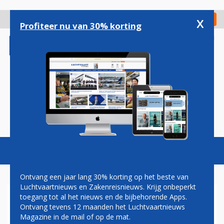
Overslaan
en
x
Digitaal Magazine
Registreer
Check in
naar
Profiteer nu van 30% korting
de
inhoud
gaan
Magazine
Podcasts
Vacatures
Toggl
naviga
Ontvang een jaar lang 30% korting op het beste van
Luchtvaartnieuws en Zakenreisnieuws. Krijg onbeperkt
toegang tot al het nieuws en de bijbehorende Apps.
HAARLEMMERMEER:
Ontvang tevens 12 maanden het Luchtvaartnieuws
GELUIDSADAPTIEF BOUWEN
Magazine in de mail of op de mat.