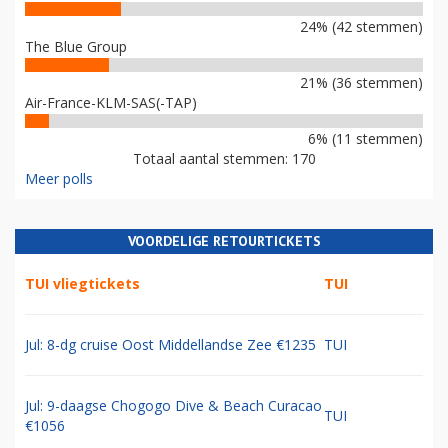
24% (42 stemmen)
The Blue Group
21% (36 stemmen)
Air-France-KLM-SAS(-TAP)
6% (11 stemmen)
Totaal aantal stemmen: 170
Meer polls
VOORDELIGE RETOURTICKETS
TUI vliegtickets
TUI
Jul: 8-dg cruise Oost Middellandse Zee €1235
TUI
Jul: 9-daagse Chogogo Dive & Beach Curacao
TUI
€1056