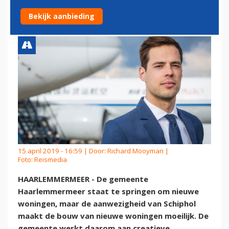
BIJ SCHIPHOL BIEDT KANSEN
Bekijk aanbieding
15 april 2019 - 16:59 | Door:
Richard Mooyman
|
Foto: Reismedia
HAARLEMMERMEER - De gemeente
Haarlemmermeer staat te springen om nieuwe
woningen, maar de aanwezigheid van Schiphol
maakt de bouw van nieuwe woningen moeilijk. De
gemeente werkt daarom aan creatieve