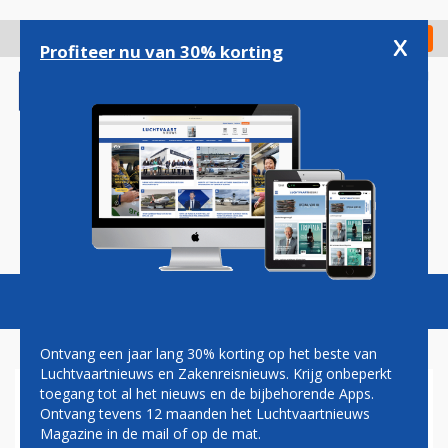
Overslaan
en
x
Digitaal Magazine
Registreer
Check in
naar
Profiteer nu van 30% korting
de
inhoud
gaan
Magazine
Podcasts
Vacatures
Toggl
naviga
Ontvang een jaar lang 30% korting op het beste van
Luchtvaartnieuws en Zakenreisnieuws. Krijg onbeperkt
toegang tot al het nieuws en de bijbehorende Apps.
HANDVOL VEELKLAGERS
Ontvang tevens 12 maanden het Luchtvaartnieuws
GOED VOOR DRIEKWART
Magazine in de mail of op de mat.