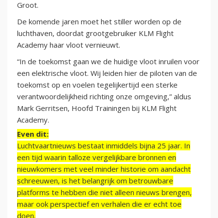
Groot.
De komende jaren moet het stiller worden op de
luchthaven, doordat grootgebruiker KLM Flight
Academy haar vloot vernieuwt.
“In de toekomst gaan we de huidige vloot inruilen voor
een elektrische vloot. Wij leiden hier de piloten van de
toekomst op en voelen tegelijkertijd een sterke
verantwoordelijkheid richting onze omgeving,” aldus
Mark Gerritsen, Hoofd Trainingen bij KLM Flight
Academy.
Even dit:
Luchtvaartnieuws bestaat inmiddels bijna 25 jaar. In
een tijd waarin talloze vergelijkbare bronnen en
nieuwkomers met veel minder historie om aandacht
schreeuwen, is het belangrijk om betrouwbare
platforms te hebben die niet alleen nieuws brengen,
maar ook perspectief en verhalen die er echt toe
doen.