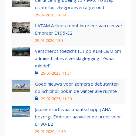
Certificering Boeing 737 MAX 10 stap
dichterbij: vliegproeven afgerond
29-07-2026, 14:09
LATAM Airlines toont interieur van nieuwe
Embraer E195-E2
29-07-2026, 13:34
Verscherpt toezicht ILT op KLM E&M om
administratieve verslaglegging: ‘Zwaar
middel’
29-07-2026, 11:54
Goed nieuws voor zomerse debutanten
op Schiphol: ook in de winter alle ruimte
29-07-2026, 11:20
Japanse luchtvaartmaatschappij ANA
bezorgt Embraer aanvullende order voor
E190-E2
29-07-2026, 10:30