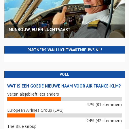
MIJNBOUW, EU EN LUCHTVAART
PARTNERS VAN LUCHTVAARTNIEUWS.NL!
POLL
WAT IS EEN GOEDE NIEUWE NAAM VOOR AIR FRANCE-KLM?
Verzin alsjeblieft iets anders
47% (81 stemmen)
European Airlines Group (EAG)
24% (42 stemmen)
The Blue Group