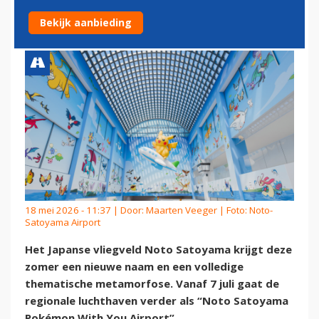
BIJNA KLAAR
Bekijk aanbieding
18 mei 2026 - 11:37 | Door:
Maarten Veeger
| Foto: Noto-
Satoyama Airport
Het Japanse vliegveld Noto Satoyama krijgt deze
zomer een nieuwe naam en een volledige
thematische metamorfose. Vanaf 7 juli gaat de
regionale luchthaven verder als “Noto Satoyama
Pokémon With You Airport”.