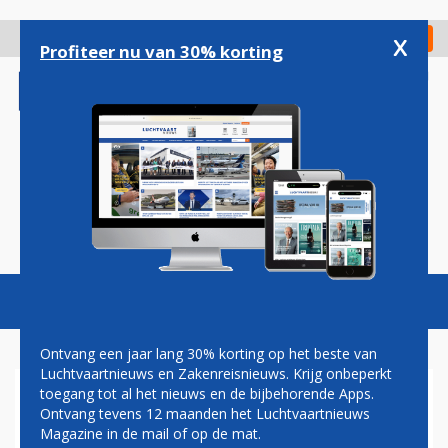
Overslaan
en
x
Digitaal Magazine
Registreer
Check in
naar
Profiteer nu van 30% korting
de
inhoud
gaan
Magazine
Podcasts
Vacatures
Toggl
naviga
Ontvang een jaar lang 30% korting op het beste van
Luchtvaartnieuws en Zakenreisnieuws. Krijg onbeperkt
toegang tot al het nieuws en de bijbehorende Apps.
HET EERSTE POKÉMON-
Ontvang tevens 12 maanden het Luchtvaartnieuws
VLIEGVELD (IN JAPAN) IS
Magazine in de mail of op de mat.