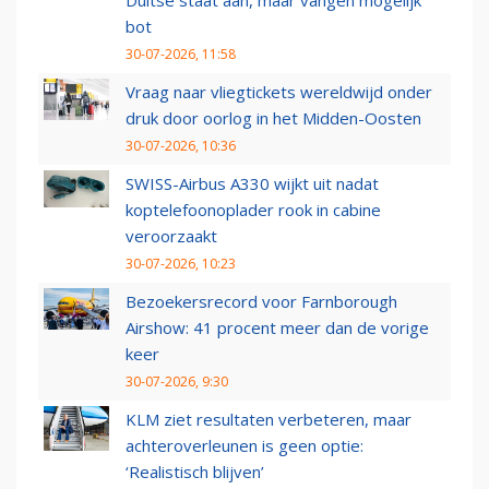
Duitse staat aan, maar vangen mogelijk
bot
30-07-2026, 11:58
Vraag naar vliegtickets wereldwijd onder
druk door oorlog in het Midden-Oosten
30-07-2026, 10:36
SWISS-Airbus A330 wijkt uit nadat
koptelefoonoplader rook in cabine
veroorzaakt
30-07-2026, 10:23
Bezoekersrecord voor Farnborough
Airshow: 41 procent meer dan de vorige
keer
30-07-2026, 9:30
KLM ziet resultaten verbeteren, maar
achteroverleunen is geen optie:
‘Realistisch blijven’