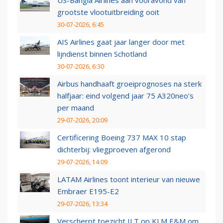
US-Bangla Airlines aan vooravond van
grootste vlootuitbreiding ooit
30-07-2026, 6:45
AIS Airlines gaat jaar langer door met
lijndienst binnen Schotland
30-07-2026, 6:30
Airbus handhaaft groeiprognoses na sterk
halfjaar: eind volgend jaar 75 A320neo’s
per maand
29-07-2026, 20:09
Certificering Boeing 737 MAX 10 stap
dichterbij: vliegproeven afgerond
29-07-2026, 14:09
LATAM Airlines toont interieur van nieuwe
Embraer E195-E2
29-07-2026, 13:34
Verscherpt toezicht ILT op KLM E&M om