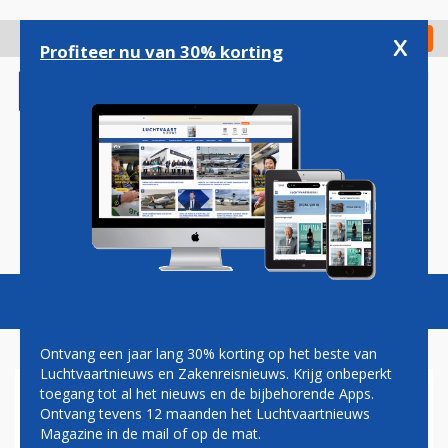
Overslaan
en
x
Digitaal Magazine
Registreer
Check in
naar
Profiteer nu van 30% korting
de
inhoud
gaan
Magazine
Podcasts
Vacatures
Toggl
naviga
Ontvang een jaar lang 30% korting op het beste van
Luchtvaartnieuws en Zakenreisnieuws. Krijg onbeperkt
toegang tot al het nieuws en de bijbehorende Apps.
KOPJE KOFFIE OF EEN
Ontvang tevens 12 maanden het Luchtvaartnieuws
BROODJE: HET KAN WEER OP
Magazine in de mail of op de mat.