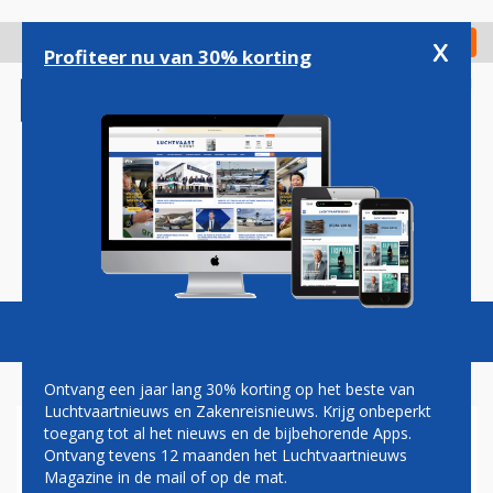
Overslaan
en
x
Digitaal Magazine
Registreer
Check in
naar
Profiteer nu van 30% korting
de
inhoud
gaan
Magazine
Podcasts
Vacatures
Toggl
naviga
Ontvang een jaar lang 30% korting op het beste van
Luchtvaartnieuws en Zakenreisnieuws. Krijg onbeperkt
toegang tot al het nieuws en de bijbehorende Apps.
LAX‑BAGAGEMEDEWERKER
Ontvang tevens 12 maanden het Luchtvaartnieuws
HEEFT WEINIG COMPASSIE
Magazine in de mail of op de mat.