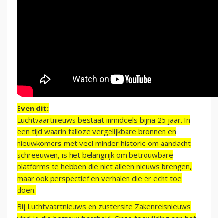
Even dit:
Luchtvaartnieuws bestaat inmiddels bijna 25 jaar. In
een tijd waarin talloze vergelijkbare bronnen en
nieuwkomers met veel minder historie om aandacht
schreeuwen, is het belangrijk om betrouwbare
platforms te hebben die niet alleen nieuws brengen,
maar ook perspectief en verhalen die er echt toe
doen.
Bij Luchtvaartnieuws en zustersite Zakenreisnieuws