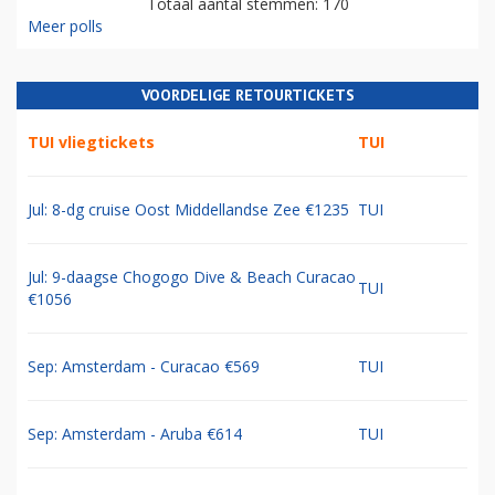
Totaal aantal stemmen: 170
Meer polls
VOORDELIGE RETOURTICKETS
TUI vliegtickets
TUI
Jul: 8-dg cruise Oost Middellandse Zee €1235
TUI
Jul: 9-daagse Chogogo Dive & Beach Curacao
TUI
€1056
Sep: Amsterdam - Curacao €569
TUI
Sep: Amsterdam - Aruba €614
TUI