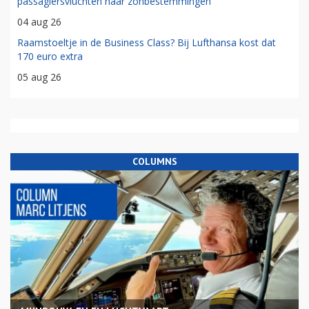
passagiersvluchten naar zonbestemmingen
04 aug 26
Raamstoeltje in de Business Class? Bij Lufthansa kost dat
170 euro extra
05 aug 26
COLUMNS