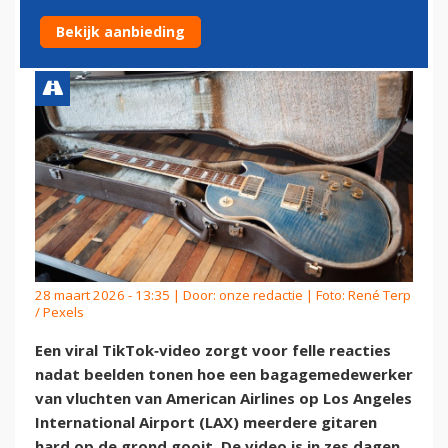
VOOR DURE GITAREN
Bekijk aanbieding
28 maart 2026 - 13:35 | Door:
onze redactie
| Foto: René Terp
/ Pexels
Een viral TikTok‑video zorgt voor felle reacties
nadat beelden tonen hoe een bagagemedewerker
van vluchten van American Airlines op Los Angeles
International Airport (LAX) meerdere gitaren
hard op de grond gooit. De video is in zes dagen