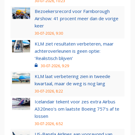
30-07-2026, 10:23
Bezoekersrecord voor Farnborough
Airshow: 41 procent meer dan de vorige
keer
30-07-2026, 9:30
KLM ziet resultaten verbeteren, maar
achteroverleunen is geen optie:
‘Realistisch blijven’
30-07-2026, 9:29
KLM laat verbetering zien in tweede
kwartaal, maar de weg is nog lang
30-07-2026, 8:22
Icelandair tekent voor zes extra Airbus
A320neo's om laatste Boeing 757's af te
lossen
30-07-2026, 6:52
US-Bangla Airlines aan vooravond van