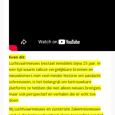
Even dit:
Luchtvaartnieuws bestaat inmiddels bijna 25 jaar. In
een tijd waarin talloze vergelijkbare bronnen en
nieuwkomers met veel minder historie om aandacht
schreeuwen, is het belangrijk om betrouwbare
platforms te hebben die niet alleen nieuws brengen,
maar ook perspectief en verhalen die er echt toe
doen.
Bij Luchtvaartnieuws en zustersite Zakenreisnieuws