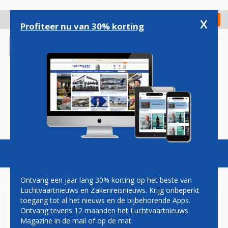
Overslaan
en
x
Digitaal Magazine
Registreer
Check in
naar
Profiteer nu van 30% korting
de
inhoud
gaan
Magazine
Podcasts
Vacatures
Toggl
naviga
Ontvang een jaar lang 30% korting op het beste van
Luchtvaartnieuws en Zakenreisnieuws. Krijg onbeperkt
toegang tot al het nieuws en de bijbehorende Apps.
'LEEGSTE VLIEGVELD TER
Ontvang tevens 12 maanden het Luchtvaartnieuws
WERELD' (IN SRI LANKA) ZOU
Magazine in de mail of op de mat.