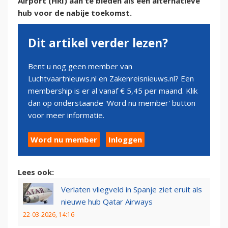
Airport (HRI) aan te bieden als een alternatieve
hub voor de nabije toekomst.
Dit artikel verder lezen?
Bent u nog geen member van
Luchtvaartnieuws.nl en Zakenreisnieuws.nl? Een
membership is er al vanaf € 5,45 per maand. Klik
dan op onderstaande 'Word nu member' button
voor meer informatie.
Word nu member
Inloggen
Lees ook:
Verlaten vliegveld in Spanje ziet eruit als
nieuwe hub Qatar Airways
22-03-2026, 14:16