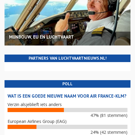
MIJNBOUW, EU EN LUCHTVAART
PARTNERS VAN LUCHTVAARTNIEUWS.NL!
POLL
WAT IS EEN GOEDE NIEUWE NAAM VOOR AIR FRANCE-KLM?
Verzin alsjeblieft iets anders
47% (81 stemmen)
European Airlines Group (EAG)
24% (42 stemmen)