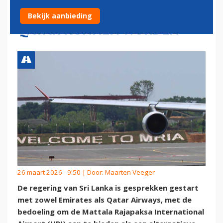
HUB VOOR EMIRATES EN
Bekijk aanbieding
QATAR KUNNEN WORDEN
26 maart 2026 - 9:50 | Door:
Maarten Veeger
De regering van Sri Lanka is gesprekken gestart
met zowel Emirates als Qatar Airways, met de
bedoeling om de Mattala Rajapaksa International