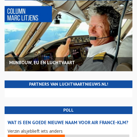
MIJNBOUW, EU EN LUCHTVAART
PARTNERS VAN LUCHTVAARTNIEUWS.NL!
POLL
WAT IS EEN GOEDE NIEUWE NAAM VOOR AIR FRANCE-KLM?
Verzin alsjeblieft iets anders