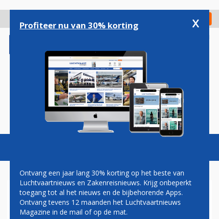
Overslaan
en
x
Digitaal Magazine
Registreer
Check in
naar
Profiteer nu van 30% korting
de
inhoud
gaan
Magazine
Podcasts
Vacatures
Toggl
naviga
Ontvang een jaar lang 30% korting op het beste van
Luchtvaartnieuws en Zakenreisnieuws. Krijg onbeperkt
toegang tot al het nieuws en de bijbehorende Apps.
LUCHTHAVENKOEPEL BOOS:
Ontvang tevens 12 maanden het Luchtvaartnieuws
'VK GEEFT
Magazine in de mail of op de mat.