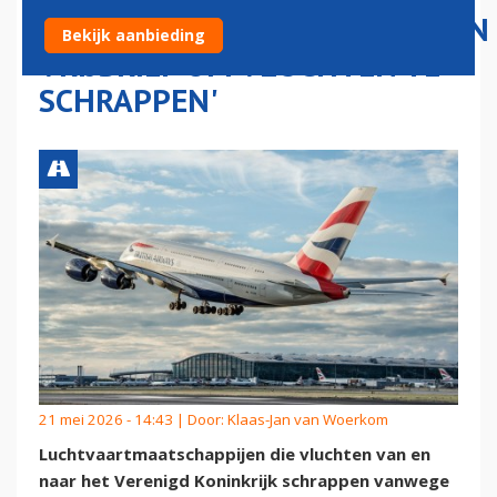
LUCHTVAARTMAATSCHAPPIJEN
Bekijk aanbieding
VRIJBRIEF OM VLUCHTEN TE
SCHRAPPEN'
21 mei 2026 - 14:43 | Door:
Klaas-Jan van Woerkom
Luchtvaartmaatschappijen die vluchten van en
naar het Verenigd Koninkrijk schrappen vanwege