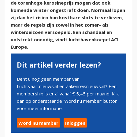
de torenhoge kerosineprijs mogen dat ook
komende winter ongestraft doen. Normaal lopen
zij dan het risico hun kostbare slots te verliezen,
maar de regels zijn zowel in het zomer- als
winterseizoen versoepeld. Een schandaal en
volstrekt onnodig, vindt luchthavenkoepel ACI
Europe.
Dit artikel verder lezen?
Bent u nog geen member van
Luchtvaartnieuws.nl en Zakenreisnieuws.nl? Een
membership is er al vanaf € 5,45 per maand. Klik
dan op onderstaande 'Word nu member' button
voor meer informatie.
Word nu member
Inloggen