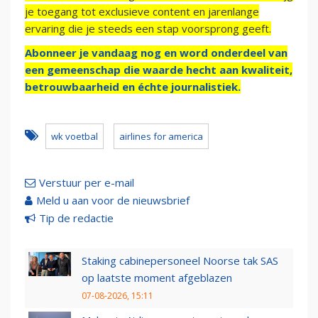
je toegang tot exclusieve content en jarenlange
ervaring die je steeds een stap voorsprong geeft.
Abonneer je vandaag nog en word onderdeel van
een gemeenschap die waarde hecht aan kwaliteit,
betrouwbaarheid en échte journalistiek.
wk voetbal
airlines for america
Verstuur per e-mail
Meld u aan voor de nieuwsbrief
Tip de redactie
Staking cabinepersoneel Noorse tak SAS
op laatste moment afgeblazen
07-08-2026, 15:11