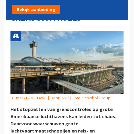
VOETBAL BIJ STOP
Bekijk aanbieding
GRENSCONTROLES
31 mei 2026 - 14:08 | Door:
ANP
| Foto: Schiphol Group
Het stopzetten van grenscontroles op grote
Amerikaanse luchthavens kan leiden tot chaos.
Daarvoor waarschuwen grote
luchtvaartmaatschappijen en reis- en