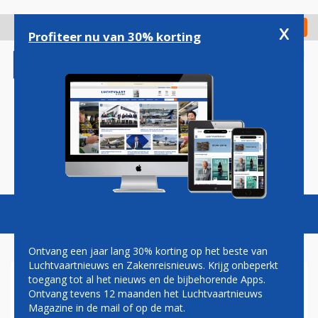
Overslaan
en
x
Digitaal Magazine
Registreer
Check in
naar
Profiteer nu van 30% korting
de
inhoud
gaan
Magazine
Podcasts
Vacatures
Toggl
naviga
Ontvang een jaar lang 30% korting op het beste van
Luchtvaartnieuws en Zakenreisnieuws. Krijg onbeperkt
toegang tot al het nieuws en de bijbehorende Apps.
LUCHTVAARTBRANCHE VS
Ontvang tevens 12 maanden het Luchtvaartnieuws
VREEST CHAOS ROND WK
Magazine in de mail of op de mat.